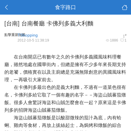
食字路口
[台南]
台南餐廳 卡佛列多義大利麵
點擊重新加載
TShopping
#
1
2012-10-5 11:38:19
1886
1
在台南開店已有數年之久的卡佛列多義國風味料理餐
廳，雖然地處在國華街內，但總是擁有不少多年來長期支持
的老饕，價格實在以及主廚總是充滿無限創意的異國風味料
理，一再吸引大家前去。
在卡佛列多最出色的是義大利麵，不過有一道菜色很有
名，卡佛列多給它取了一個有趣的名字－－海盜山賊蕃茄燉
飯。很多人會驚訝海盜和山賊怎麼會在一起？原來這是卡佛
列多的招牌海盜山賊蕃茄燉飯。
海盜山賊蕃茄燉飯是以酸甜微辣的茄汁為底，內有蛤
蜊、雞肉等食材，再放上拔絲起士，為焗烤和燉飯的綜合