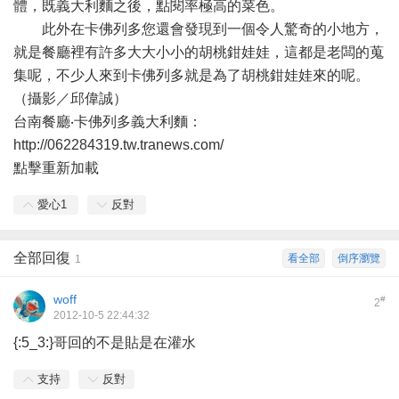
體，既義大利麵之後，點閱率極高的菜色。
此外在卡佛列多您還會發現到一個令人驚奇的小地方，
就是餐廳裡有許多大大小小的胡桃鉗娃娃，這都是老闆的蒐
集呢，不少人來到卡佛列多就是為了胡桃鉗娃娃來的呢。
（攝影／邱偉誠）
台南餐廳‧卡佛列多義大利麵：
http://062284319.tw.tranews.com/
點擊重新加載
愛心
1
反對
全部回復
看全部
倒序瀏覽
1
woff
#
2
2012-10-5 22:44:32
{:5_3:}哥回的不是貼是在灌水
支持
反對