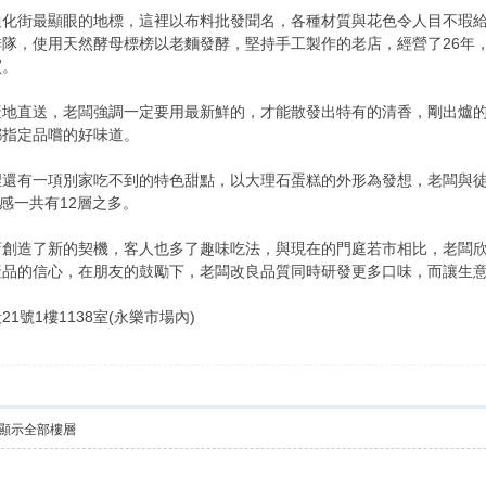
迪化街最顯眼的地標，這裡以布料批發聞名，各種材質與花色令人目不瑕
隊，使用天然酵母標榜以老麵發酵，堅持手工製作的老店，經營了26年
買。
產地直送，老闆強調一定要用最新鮮的，才能散發出特有的清香，剛出爐
都指定品嚐的好味道。
裡還有一項別家吃不到的特色甜點，以大理石蛋糕的外形為發想，老闆與
感一共有12層之多。
店創造了新的契機，客人也多了趣味吃法，與現在的門庭若市相比，老闆
產品的信心，在朋友的鼓勵下，老闆改良品質同時研發更多口味，而讓生
號1樓1138室(永樂市場內)
顯示全部樓層