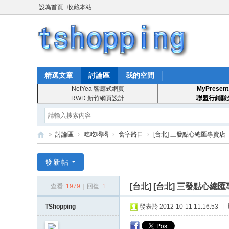
設為首頁
收藏本站
精選文章
討論區
我的空間
NetYea 響應式網頁
MyPresent
RWD 新竹網頁設計
聯盟行銷賺
»
討論區
›
吃吃喝喝
›
食字路口
›
[台北] 三發點心總匯專賣店
T
發新帖
S
ho
[台北]
[台北] 三發點心總
查看:
1979
|
回復:
1
pp
TShopping
發表於 2012-10-11 11:16:53
|
in
g