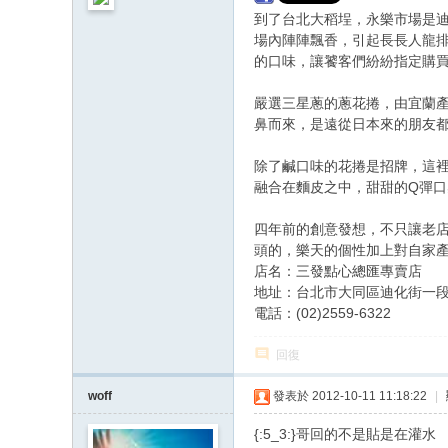
到了台北大稻埕，永樂市場是
場內陣陣飄香，引起長長人龍排
的口味，讓饕客們紛紛指定購
嚴選三星蔥的蔥花捲，由宜蘭
鼻而來，是遠從日本來的朋友
除了鹹口味的花捲是招牌，這
融合在麵皮之中，甜甜的Q彈口
四年前的創意發想，不只讓老
頭的，樂天的個性加上對自家
店名：三發點心總匯專賣店
地址：台北市大同區迪化街一段21
電話：(02)2559-6322
回復
woff
發表於 2012-10-11 11:18:22
|
{:5_3:}哥回的不是貼是在灌水