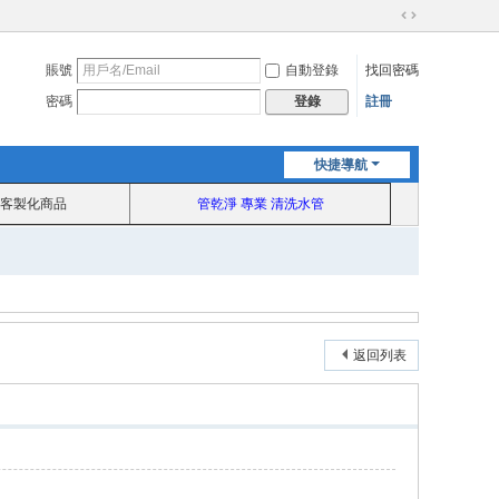
切
換
賬號
自動登錄
找回密碼
到
寬
密碼
註冊
登錄
版
快捷導航
客製化商品
管乾淨 專業 清洗水管
返回列表