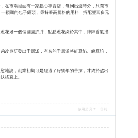
給，在市場裡面有一家點心專賣店，每到出爐時分，只聞市
，一顆顆的包子饅頭，秉持著高規格的用料，搭配豐富多元
的蔥花捲一個個圓圓胖胖，點點蔥花綴於其中，陣陣香氣撲
徒弟改良研發出千層派，有名的千層派將紅豆餡、綠豆餡，
欣慰地說，創業初期可是經過了好幾年的苦撐，才終於熬出
意扶搖直上。
使用道具
舉報