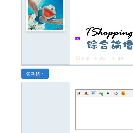
回復
愛心
反對
發新帖