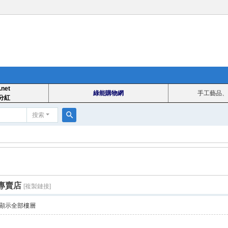
.net
綠能購物網
手工藝品、
分紅
搜索
搜
索
匯專賣店
[複製鏈接]
顯示全部樓層