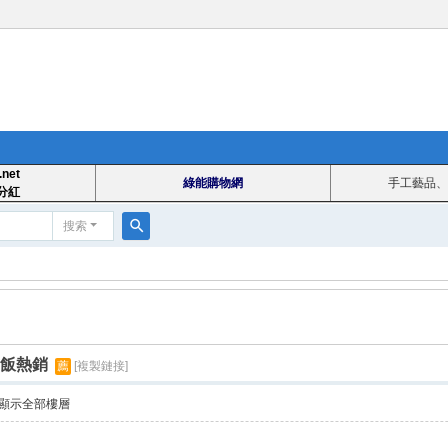
.net
綠能購物網
手工藝品、
分紅
搜索
搜
索
稻飯熱銷
薦
[複製鏈接]
顯示全部樓層