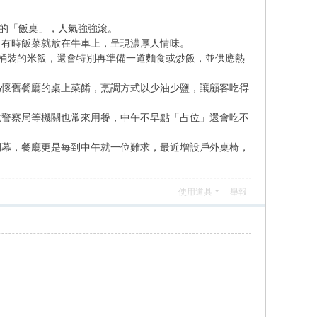
人的「飯桌」，人氣強強滾。
，有時飯菜就放在牛車上，呈現濃厚人情味。
桶裝的米飯，還會特別再準備一道麵食或炒飯，並供應熱
為懷舊餐廳的桌上菜餚，烹調方式以少油少鹽，讓顧客吃得
化警察局等機關也常來用餐，中午不早點「占位」還會吃不
開幕，餐廳更是每到中午就一位難求，最近增設戶外桌椅，
使用道具
舉報