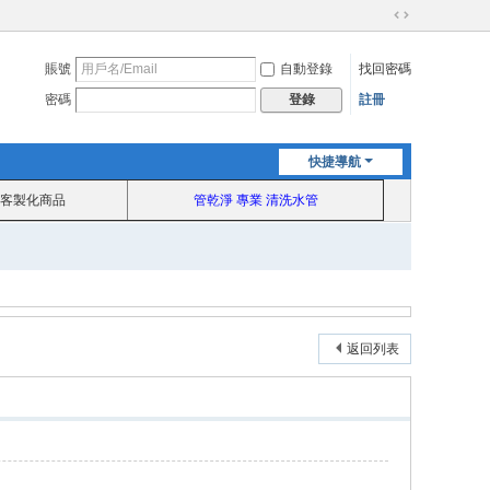
切
換
賬號
自動登錄
找回密碼
到
寬
密碼
註冊
登錄
版
快捷導航
客製化商品
管乾淨 專業 清洗水管
返回列表