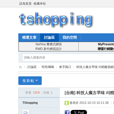
設為首頁
收藏本站
精選文章
討論區
我的空間
NetYea 響應式網頁
MyPresent
RWD 新竹網頁設計
聯盟行銷賺
»
討論區
›
吃吃喝喝
›
食字路口
›
科技人瘋古早味 刈稻飯熱銷
T
發新帖
S
ho
[台南]
科技人瘋古早味 刈
查看:
1808
|
回復:
1
pp
TShopping
發表於 2012-10-15 10:11:38
|
in
g