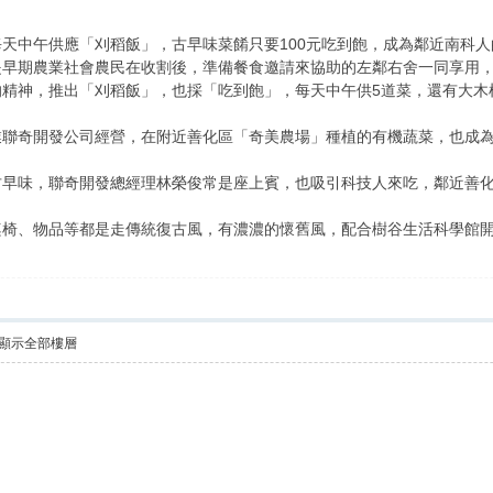
天中午供應「刈稻飯」，古早味菜餚只要100元吃到飽，成為鄰近南科
是早期農業社會農民在收割後，準備餐食邀請來協助的左鄰右舍一同享用
的精神，推出「刈稻飯」，也採「吃到飽」，每天中午供5道菜，還有大木
業聯奇開發公司經營，在附近善化區「奇美農場」種植的有機蔬菜，也成
古早味，聯奇開發總經理林榮俊常是座上賓，也吸引科技人來吃，鄰近善
桌椅、物品等都是走傳統復古風，有濃濃的懷舊風，配合樹谷生活科學館
顯示全部樓層