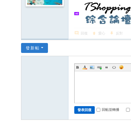
回復
愛心
反對
發新帖
回帖並轉播
發表回復