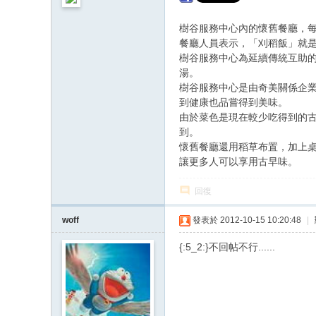
樹谷服務中心內的懷舊餐廳，每
餐廳人員表示，「刈稻飯」就
樹谷服務中心為延續傳統互助
湯。
樹谷服務中心是由奇美關係企
到健康也品嘗得到美味。
由於菜色是現在較少吃得到的
到。
懷舊餐廳還用稻草布置，加上
讓更多人可以享用古早味。
回復
woff
發表於 2012-10-15 10:20:48
|
{:5_2:}不回帖不行......