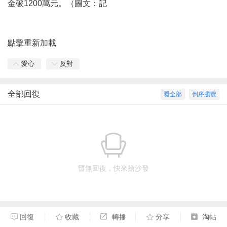
金破1200萬元。（圖文：記
點擊重新加載
愛心
反對
全部回復
看全部
倒序瀏覽
暫無回復，快來搶沙發
回復
收藏
轉播
分享
淘帖