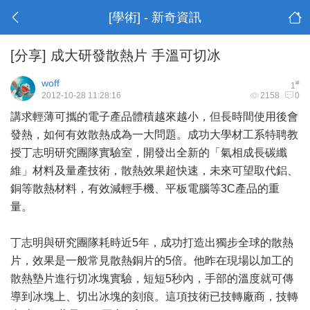
[學術] - 新奇資訊
[分享]
成大研發散熱片 手溫可切冰
woff
#
1
2012-10-28 11:28:16
2158
0
講求輕薄可攜的電子產品體積越來越小，但長時間使用後會
發熱，如何有效散熱成為一大問題。成功大學材工系特聘教
授丁志明研究團隊實驗室，開發出全新的「氣相成長碳纖
維」材料及量產技術，散熱效果超快速，未來可望取代鋁、
銅等散熱材料，有效減輕手機、平板電腦等3C產品的重
量。
丁志明與研究團隊耗時近5年，成功打造出獨步全球的散熱
片，效果是一般常見散熱銅片的5倍。他昨在現場以加工的
散熱墊片進行切冰塊實驗，短短5秒內，手部的溫度就可傳
導到冰塊上、切出冰塊的刻痕。這項技術已技轉廠商，技轉