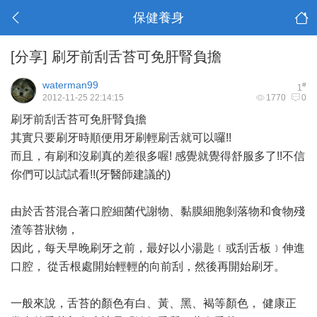
保健養身
[分享]
刷牙前刮舌苔可免肝腎負擔
waterman99
#
1
2012-11-25 22:14:15
1770
0
刷牙前刮舌苔可免肝腎負擔
其實只要刷牙時順便用牙刷輕刷舌就可以囉!!
而且，有刷和沒刷真的差很多喔! 感覺就覺得舒服多了!!不信
你們可以試試看!!(牙醫師建議的)
由於舌苔混合著口腔細菌代謝物、黏膜細胞剝落物和食物殘
渣等苔狀物，
因此，每天早晚刷牙之前，最好以小湯匙﹝或刮舌板﹞伸進
口腔， 從舌根處開始輕輕的向前刮，然後再開始刷牙。
一般來說，舌苔的顏色有白、黃、黑、褐等顏色， 健康正