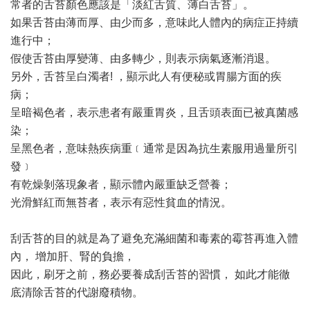
常者的舌苔顏色應該是「淡紅舌質、薄白舌苔」。
如果舌苔由薄而厚、由少而多，意味此人體內的病症正持續
進行中；
假使舌苔由厚變薄、由多轉少，則表示病氣逐漸消退。
另外，舌苔呈白濁者! ，顯示此人有便秘或胃腸方面的疾
病；
呈暗褐色者，表示患者有嚴重胃炎，且舌頭表面已被真菌感
染；
呈黑色者，意味熱疾病重﹝通常是因為抗生素服用過量所引
發﹞
有乾燥剝落現象者，顯示體內嚴重缺乏營養；
光滑鮮紅而無苔者，表示有惡性貧血的情況。
刮舌苔的目的就是為了避免充滿細菌和毒素的霉苔再進入體
內， 增加肝、腎的負擔，
因此，刷牙之前，務必要養成刮舌苔的習慣， 如此才能徹
底清除舌苔的代謝廢積物。