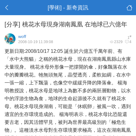
[學術] - 新奇資訊
[分享]
桃花水母現身湖南鳳凰 在地球已六億年
woff
#
1
2008-10-19 11:39:08
2329
4
更新日期:2008/10/17 12:05 誕生於六億五千萬年前、有
「水中大熊貓」之稱的桃花
水母
，現在在湖南鳳凰縣山水庫
大量現身。 桃花水母外形像一把撐開的傘，好像飄落在水
中的瓣瓣桃花。牠無頭無尾，晶瑩透亮，柔軟如綢，在水中
一張一縮，上下飄蕩，也像空中緩緩升降的降落傘。 楊海
明教授說，桃花水母是地球上為數不多的兩胚層動物，以水
中的浮游生物為食，地球的生命起源後不久就有了桃花水
母。桃花水母現身湖南，可能是「休眠卵」被風一吹，遇到
適宜的生存環境造成的。 楊海明表示，桃花水母比恐龍還
要古老，因其活體罕見，被列為世界最高級別的「極危生
物」。這種淡水水母對生存環境要求極高，這次在湖南鳳凰