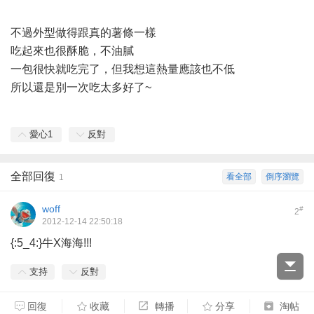
不過外型做得跟真的薯條一樣
吃起來也很酥脆，不油膩
一包很快就吃完了，但我想這熱量應該也不低
所以還是別一次吃太多好了~
愛心
1
反對
全部回復
看全部
倒序瀏覽
1
woff
#
2
2012-12-14 22:50:18
{:5_4:}牛X海海!!!
支持
反對
回復
收藏
轉播
分享
淘帖