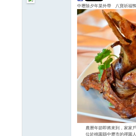
中壢除夕年菜外帶 八寶祈福
農曆年節即將來到，家家戶戶
位於桃園縣中壢市的禪園人文