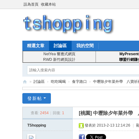
設為首頁
收藏本站
精選文章
討論區
我的空間
NetYea 響應式網頁
MyPresent
RWD 新竹網頁設計
聯盟行銷賺
»
討論區
›
吃吃喝喝
›
食字路口
›
中壢除夕年菜外帶 八寶祈
T
發新帖
S
ho
[桃園]
中壢除夕年菜外帶 
查看:
2454
|
回復:
1
pp
TShopping
發表於 2013-2-13 12:14:26
|
in
g