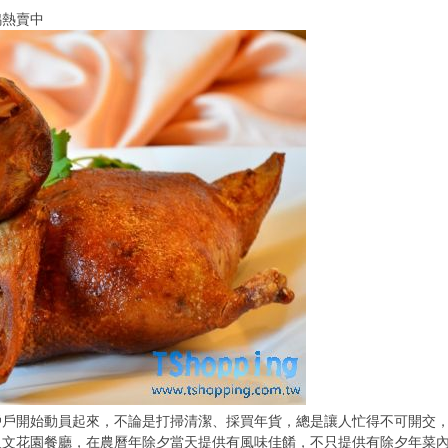
鴨熱賣中
開始動員起來，不論是打掃清潔、採買年貨，總是讓人忙得不可開交，
花園餐廳，在農曆年除夕當天提供有風味佳餚，不只提供有除夕年菜內