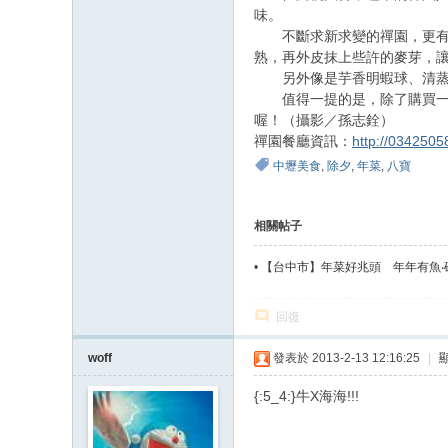
味。
不斷求新求變的禪園，更有著
熟，再外皮抹上些許的麥芽，
另外像是芋香明蝦球、清蒸富
值得一提的是，除了購買一整
喔！（攝影／孫志銓）
禪園餐廳資訊：
http://0342505
中壢美食
,
除夕
,
年菜
,
八寶
相關帖子
•
【台中市】年菜好兆頭 年年有魚‧
回復
woff
發表於 2013-2-13 12:16:25
|
{:5_4:}牛X海海!!!