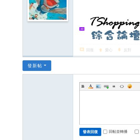
回復
愛心
反對
發新帖
回帖並轉播
發表回復