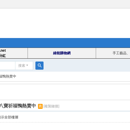
.net
綠能購物網
手工藝品、
分紅
搜索
搜
福鴨熱賣中
索
八寶祈福鴨熱賣中
薦
[複製鏈接]
顯示全部樓層