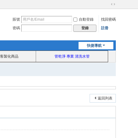
切
換
賬號
自動登錄
找回密碼
到
寬
密碼
註冊
登錄
版
快捷導航
客製化商品
管乾淨 專業 清洗水管
返回列表