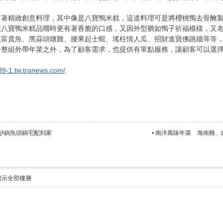
精緻創意料理，其中像是八寶鴨米糕，這道料理可是將櫻桃鴨去骨醃製
讓八寶鴨米糕品嚐時更有著香脆的口感，又因外型猶如鴨子祈福模樣，又
貴魚、黑蒜頭燉雞、腰果起士蝦、瑤柱情人瓜、招財進寶佛跳牆等等，
組外帶年菜之外，為了顧客需求，也提供有單點服務，讓顧客可以選擇
89-1.tw.tranews.com/
砂鍋魚頭鍋宅配到家
•
南洋風味年菜 海南雞、
顯示全部樓層