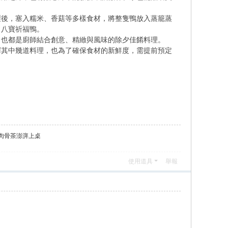
後，塞入糯米、香菇等多樣食材，將整隻鴨放入蒸籠蒸
名八寶祈福鴨。
也都是廚師結合創意、精緻與風味的除夕佳餚料理。
其中幾道料理，也為了確保食材的新鮮度，需提前預定
肉骨茶澎湃上桌
使用道具
舉報