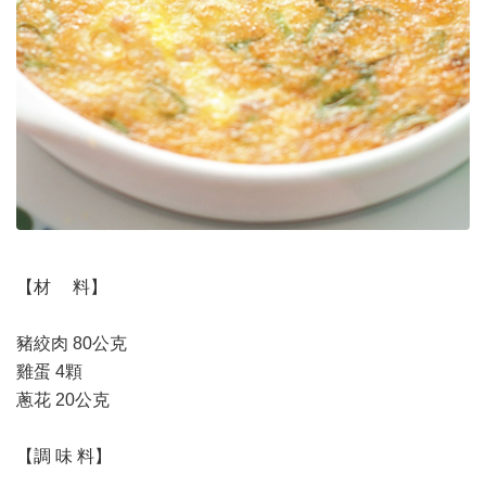
【材 料】
豬絞肉 80公克
雞蛋 4顆
蔥花 20公克
【調 味 料】