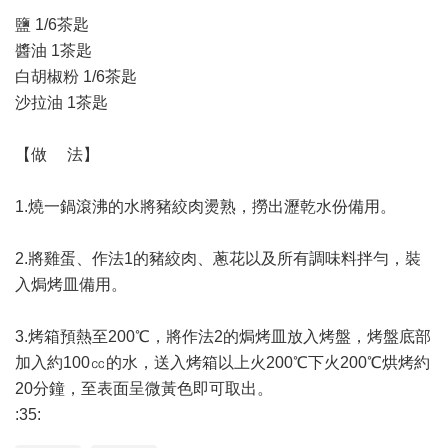
鹽 1/6茶匙
醬油 1茶匙
白胡椒粉 1/6茶匙
沙拉油 1茶匙
【做 法】
1.燒一鍋滾沸的水將豬絞肉燙熟，撈出瀝乾水份備用。
2.將雞蛋、作法1的豬絞肉、蔥花以及所有調味料拌勻，裝
入焗烤皿備用。
3.烤箱預熱至200℃，將作法2的焗烤皿放入烤盤，烤盤底部
加入約100㏄的水，送入烤箱以上火200℃下火200℃烘烤約
20分鐘，至表面呈微黃色即可取出。
:35: