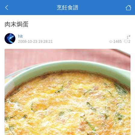
烹飪食譜
肉末焗蛋
hlt
#
1
2008-10-23 19:28:21
1465
2