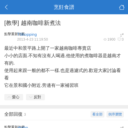
烹飪食譜
[教學]
越南咖啡新煮法
點擊重新加載
TShopping
#
1
2013-4-23 11:19:50
1900
3
最近中和景平路上開了一家越南咖啡專賣店
小小的店面.不知有沒有人喝過.他使用的煮咖啡器是越南才
有的.
使用起來跟一般的都不一樣.也是過濾式的.歡迎大家討論看
看
它在景和國小附近.旁邊有一家補習班
愛心
反對
全部回復
看全部
倒序瀏覽
3
點擊重新加載
zkabp
#