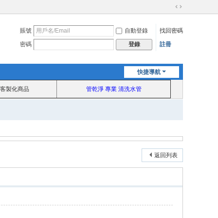
切
換
賬號
自動登錄
找回密碼
到
寬
密碼
註冊
登錄
版
快捷導航
客製化商品
管乾淨 專業 清洗水管
返回列表