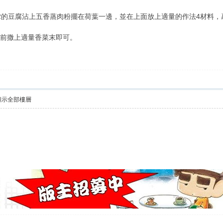
法2的豆腐沾上五香蒸肉粉擺在荷葉一邊，並在上面放上適量的作法4材料，
桌前撒上適量香菜末即可。
顯示全部樓層