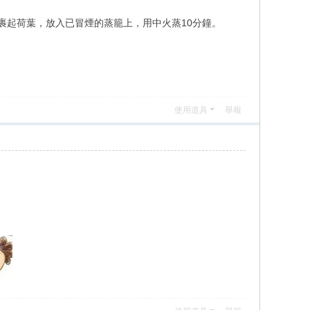
裹起荷葉，放入已冒煙的蒸籠上，用中火蒸10分鐘。
使用道具
舉報