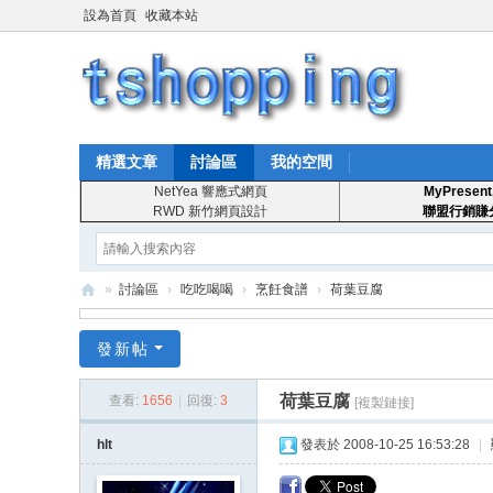
設為首頁
收藏本站
精選文章
討論區
我的空間
NetYea 響應式網頁
MyPresent
RWD 新竹網頁設計
聯盟行銷賺
»
討論區
›
吃吃喝喝
›
烹飪食譜
›
荷葉豆腐
T
發新帖
S
ho
荷葉豆腐
查看:
1656
|
回復:
3
[複製鏈接]
pp
hlt
發表於 2008-10-25 16:53:28
|
in
g