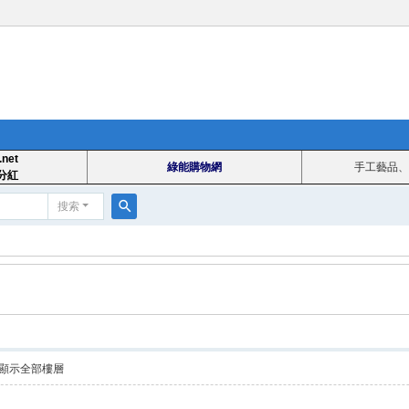
.net
綠能購物網
手工藝品、
分紅
搜索
搜
索
顯示全部樓層