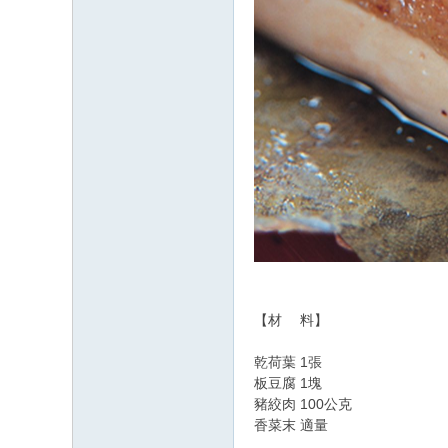
【材 料】
乾荷葉 1張
板豆腐 1塊
豬絞肉 100公克
香菜末 適量