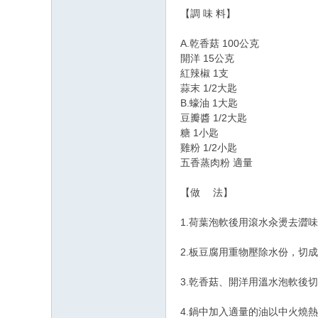
【調 味 料】
A.乾香菇 100公克
開洋 15公克
紅辣椒 1支
蒜末 1/2大匙
B.蠔油 1大匙
豆瓣醬 1/2大匙
糖 1小匙
雞粉 1/2小匙
五香蒸肉粉 適量
【做 法】
1.荷葉泡軟後用滾水汆燙去澀
2.板豆腐用重物壓除水份，切
3.乾香菇、開洋用溫水泡軟後
4.鍋中加入適量的油以中火燒