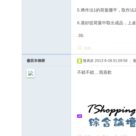
5.將作法1的荷葉攤平，取作
6.蒸好從荷葉中取出成品，上
:35:
回復
傲双丰律师
發表於 2013-9-28 01:09:58
|
不錯不錯.,..我喜歡