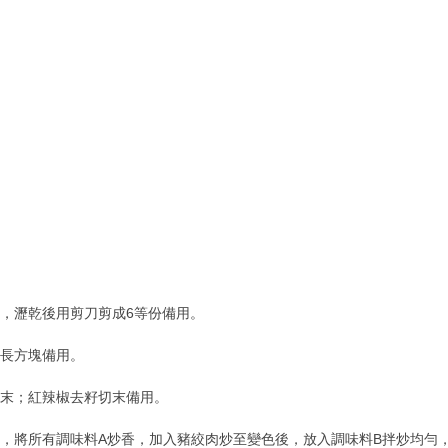
味，瀝乾後用剪刀剪成6等份備用。
成長方塊備用。
切末；紅辣椒去籽切末備用。
熱，將所有調味料A炒香，加入豬絞肉炒至變色後，放入調味料B拌炒均勻