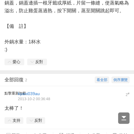
鍋蓋，鍋蓋邊插一根牙籤或厚紙，片留一條縫，使蒸氣略為
溢出，防止雞蛋蒸過熟，按下開關，蒸至開關跳起即可。
【備 註】
外鍋水量：1杯水
:)
愛心
反對
全部回復
看全部
倒序瀏覽
2
點擊重新加載
kyani039au
#
2
2013-10-2 00:36:48
太棒了！
支持
反對