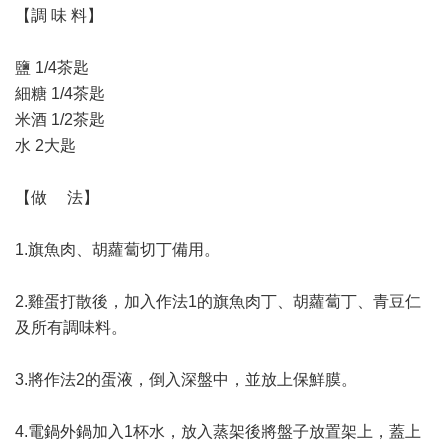
【調 味 料】
鹽 1/4茶匙
細糖 1/4茶匙
米酒 1/2茶匙
水 2大匙
【做 法】
1.旗魚肉、胡蘿蔔切丁備用。
2.雞蛋打散後，加入作法1的旗魚肉丁、胡蘿蔔丁、青豆仁
及所有調味料。
3.將作法2的蛋液，倒入深盤中，並放上保鮮膜。
4.電鍋外鍋加入1杯水，放入蒸架後將盤子放置架上，蓋上