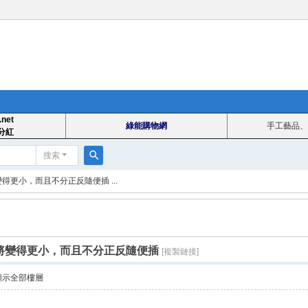
.net
綠能購物網
手工藝品、
分紅
搜索
搜
變得更小，而且不分正反隨便插 ...
索
埠將變得更小，而且不分正反隨便插
[複製鏈接]
顯示全部樓層