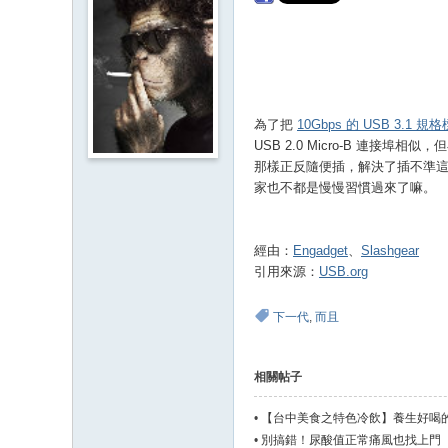
為了把
10Gbps 的 USB 3.1 規
USB 2.0 Micro-B 連接
那樣正反隨便插，解決了插不準這個
家也不都是慢慢習慣過來了嘛。
經由：
Engadget
、
Slashgear
引用來源：
USB.org
下一代
,
而且
相關帖子
•
【台中美食之特色冷飲】養生好喝
•
別搞錯！尿酸值正常痛風也找上門