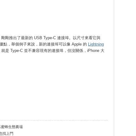
oup）剛剛推出了最新的 USB Type-C 連接埠。以尺寸來看它與
其它優點，舉個例子來說，新的連接埠可以像 Apple 的
Lightning
Type-C 並不兼容現有的連接埠，但沒關係，iPhone 大
基蜜蜂生態農場
也找上門