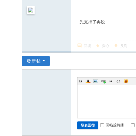
先支持了再说
回復
愛心
反對
發新帖
回帖並轉播
發表回復