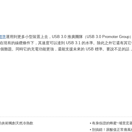
格標準
運用到更多小型裝置上去，USB 3.0 推廣團隊（USB 3.0 Promoter Gr
埠相似，但在現有的線纜條件下，其速度可以達到 USB 3.1 的水準。除此之外它還有
難題。同時它的充電功能更強，還能支援未來的 USB 標準。要說不足的話，就是 
的炎術獨創天然冷熱飲
•
有身份證的蜂蜜~埔里宏
•
別搞錯！尿酸值正常痛風