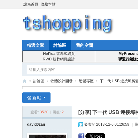
設為首頁
收藏本站
精選文章
討論區
我的空間
NetYea 響應式網頁
MyPresent
RWD 新竹網頁設計
聯盟行銷賺
»
討論區
›
軟體設計開發
›
硬體專區
›
下一代 USB 連接埠將
T
發新帖
S
ho
[分享]
下一代 USB 連接
查看:
3520
|
回復:
2
pp
david0zan
發表於 2013-12-6 01:26:59
|
in
g