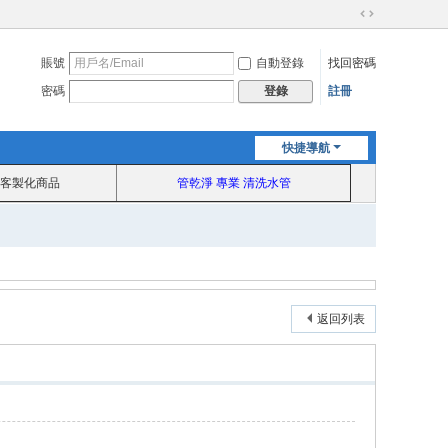
切
換
賬號
自動登錄
找回密碼
到
寬
密碼
註冊
登錄
版
快捷導航
客製化商品
管乾淨 專業 清洗水管
返回列表