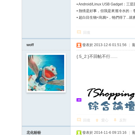
•
Android/Linux USB Gadget：三
•
熱情是好事，但我是來潑冷水的：李
•
超白目生物<烏鴉>，牠們得了...就
回復
woff
發表於 2013-12-6 01:51:56
|
{:5_2:}不回帖不行......
回復
愛心
反對
北化纷纷
發表於 2014-11-6 09:15:16
|