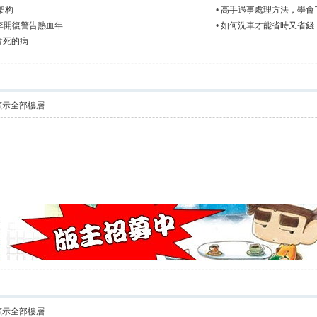
层架构
•
高手遇事處理方法，學會
開復警告熱血年..
•
如何洗車才能省時又省錢
會死的病
顯示全部樓層
顯示全部樓層