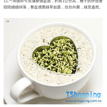
11.一周後即可長滿整個盆面，約有1公分高，種子的外殼會
陸陸續續掉落，整盆感覺綠草如茵，欣欣向榮，綠意盎然。