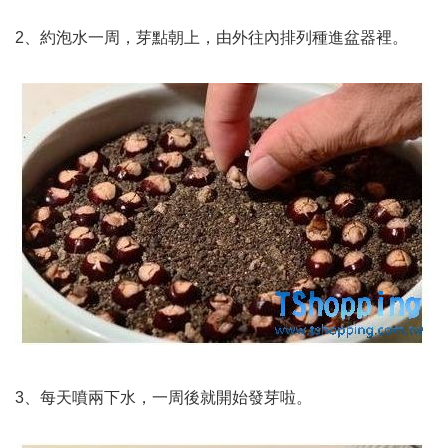
2、約泡水一周，芽點朝上，由外往內排列種進盆器裡。
3、每天噴兩下水，一周後就開始發芽啦。