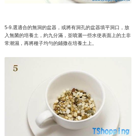
5-9.選適合的無洞的盆器，或將有洞孔的盆器填平洞口，放
入無菌的培養土，約九分滿，並噴灑一些水使表面上的土非
常潮濕，再將種子均勻的鋪撒在培養土上。