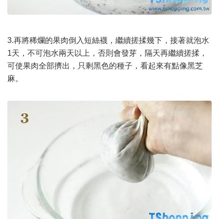
3.再將稀爛的果肉倒入短絲襪，繼續搓揉幾下，接著就泡水
1天，不可泡水兩天以上，否則會發芽，隔天再繼續搓揉，
可使果肉全部擠出，只剩黑色的種子，看起來有點像黑芝
麻。