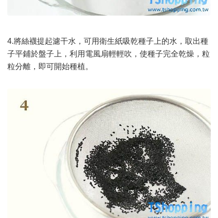
4.將絲襪提起濾干水，可用衛生紙吸乾種子上的水，取出種
子平鋪於盤子上，利用電風扇輕輕吹，使種子完全乾燥，粒
粒分離，即可開始種植。