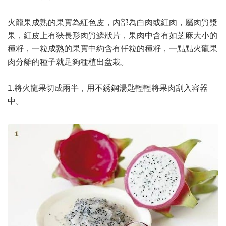
火龍果成熟的果實為紅色皮，內部為白肉或紅肉，屬肉質漿
果，紅皮上有狹長形肉質鱗狀片，果肉中含有如芝麻大小的
種籽，一粒成熟的果實中約含有仟粒的種籽，一點點火龍果
肉分離的種子就足夠種植出盆栽。
1.將火龍果切成兩半，用不銹鋼湯匙輕輕將果肉刮入容器
中。