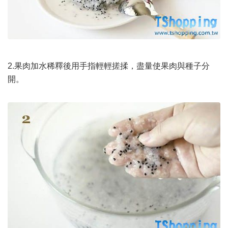
2.果肉加水稀釋後用手指輕輕搓揉，盡量使果肉與種子分
開。