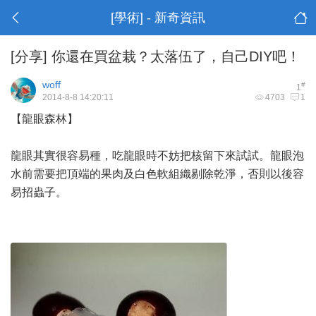
[學術] - 新奇資訊
[分享]
你還在買盆栽？太落伍了，自己DIY吧！
woff
#
1
2014-8-8 14:20:11
4703
1
【龍眼森林】
龍眼其實很容易種，吃龍眼時不妨把核留下來試試。龍眼泡
水前需要把頂端的果肉及白色軟組織剔除乾淨，否則以後容
易招蟲子。