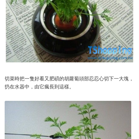
切菜時把一隻好看又肥碩的胡蘿蔔頭部忍忍心切下一大塊，
扔在水器中，由它瘋長到這樣。