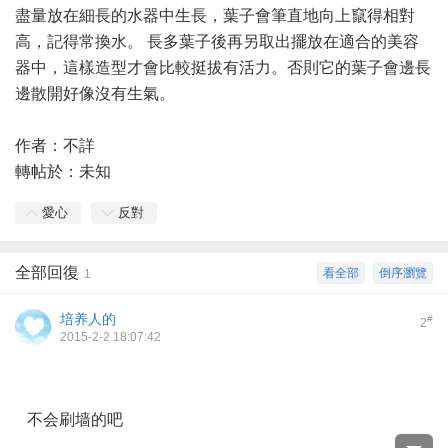
盡量放在細長的水器中生長，葉子會筆直地向上竄得相對
高，記得常換水。 長多葉子後再另取出擺放在適合的美容
器中，這樣造型才會比較挺拔有活力。否則它的葉子會邊長
邊散開好像沒有生氣。
作者：不詳
轉帖於：未知
愛心
反對
全部回復
看全部
倒序瀏覽
1
培养人的
#
2
2015-2-2 18:07:42
不会刷墙的吧