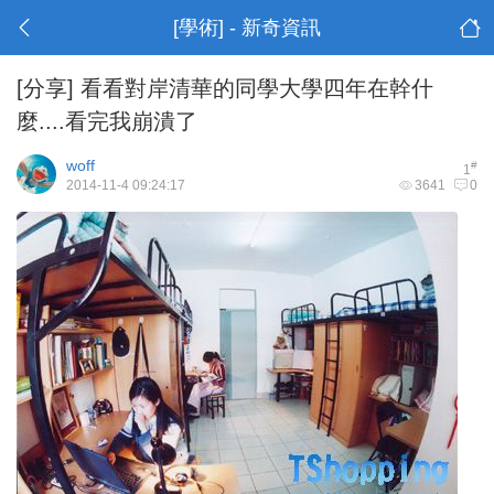
[學術] - 新奇資訊
[分享]
看看對岸清華的同學大學四年在幹什
麼....看完我崩潰了
woff
#
1
2014-11-4 09:24:17
3641
0