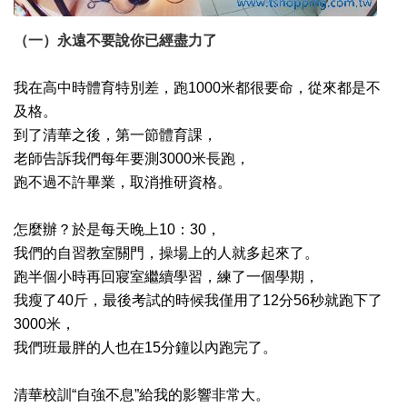
（一）永遠不要說你已經盡力了
我在高中時體育特別差，跑1000米都很要命，從來都是不
及格。
到了清華之後，第一節體育課，
老師告訴我們每年要測3000米長跑，
跑不過不許畢業，取消推研資格。
怎麼辦？於是每天晚上10：30，
我們的自習教室關門，操場上的人就多起來了。
跑半個小時再回寢室繼續學習，練了一個學期，
我瘦了40斤，最後考試的時候我僅用了12分56秒就跑下了
3000米，
我們班最胖的人也在15分鐘以內跑完了。
清華校訓“自強不息”給我的影響非常大。