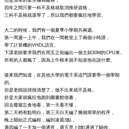
但是清華的要求極為嚴格，
四年之間只要一科不及格就取消推研資格，
三科不及格就退學了，所以我們都要瘋狂地學習。
大二的時候，我們有一個夏季小學期共兩週。
第一周週一上午，我們在一間教室上了兩個小時課，
學了計算機的VHDL語言。
下課老師要求我們在周五之前編出一個主頻30M的CPU來。
所有的人都瘋了，因為上午根本就不知道他在說什麼。
後來我們知道，在其他大學的電子系這門課要學一個學期
的。
但是老師說得很清楚了，做不出來就不及格。
於是大家就瘋狂地跑到圖書館借書，
回去廢寢忘食地看，第一天看不懂，
第二天稍有點明白，第三天白天編了幾個簡單的程序，
晚上開始正式編程，編到凌晨3點，
週四編了一天加一個通宵，週五早上8點通過了驗收。