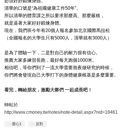
必須好好鍛煉身體。
清華的口號是“為祖國健康工作50年”。
所以清華的體育課之所以要求那麼高、那麼嚴格，
就是逼著大家好好鍛煉身體。
現在，我們班今年有20個人報名參加北京國際馬拉松
（全國報名的大學生只有5000人，清華就有3000人）
是為了體驗一下，二是對自己的耐力很有信心。
推薦大家多練習長跑，最好每天跑個1000米。
相信吧，等你們到了一流大學需要熬夜做研究的時候，
你們將會發現自己大學打下的身體健康根基是多麼重要。
看完，轉給朋友，激勵大夥們 一起成長吧！
轉帖於
http://www.cmoney.tw/notes/note-detail.aspx?nid=18461
愛心
1
反對