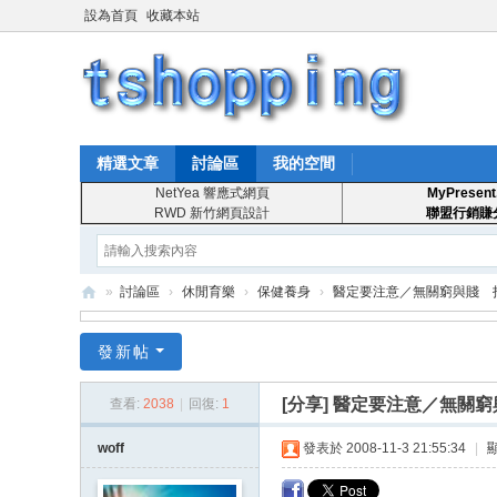
設為首頁
收藏本站
精選文章
討論區
我的空間
NetYea 響應式網頁
MyPresent
RWD 新竹網頁設計
聯盟行銷賺
»
討論區
›
休閒育樂
›
保健養身
›
醫定要注意／無關窮與賤 抖腿
T
發新帖
S
ho
[分享]
醫定要注意／無關窮
查看:
2038
|
回復:
1
pp
woff
發表於 2008-11-3 21:55:34
|
in
g