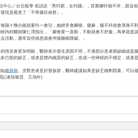
 11:59 生活中心／台北報導 俗語說「男抖窮，女抖賤」，其實腳抖個不停
才發現是罹患了「不寧腿症候群」。
，每隔十幾分鐘就要抖一會兒，她經常會腳痠、腿麻，腿不抖就會渾身不
神經內科醫師陳仁澤指出，「腳會要一直動，不動就會不舒服，再來就是
直去活動，通常這些病患就會伴隨睡眠障礙。」
抖的情況會更加明顯，醫師表示發生原因不明，不過部分患者跟缺鐵或是
內多巴胺的缺乏，或者是體內鐵質的缺乏，造成一些神經的不穩定，或者
例如
糖尿病
、洗腎患者是好發族群，醫師建議如果是缺乏鐵劑因素，可以
聞記者徐敬芸、王鴻年)