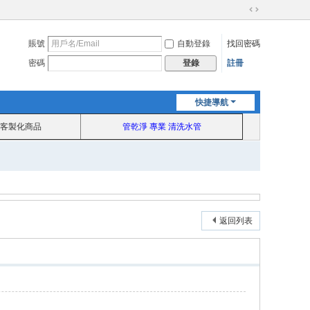
切
換
賬號
自動登錄
找回密碼
到
寬
密碼
註冊
登錄
版
快捷導航
客製化商品
管乾淨 專業 清洗水管
返回列表