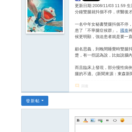
更新日期:2008/11/03
分鐘雙腿就抖個不停，求醫後
一名中年女秘書雙腿抖個不停
患了「不寧腿症候群」。
國泰
候更明顯，強迫患者就是要一
顧名思義，到晚間睡覺時雙腿
楚，有一些認為說，比如說腦
而且臨床上發現，部分慢性病
腿的不適。(新聞來源：東森新
回復
發新帖