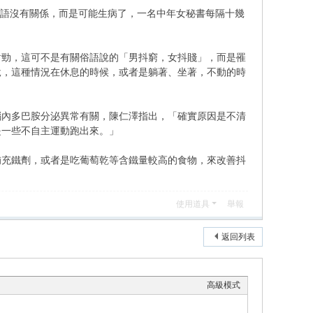
，跟這俗語沒有關係，而是可能生病了，一名中年女秘書每隔十幾
對勁，這可不是有關俗語說的「男抖窮，女抖賤」，而是罹
說，這種情況在休息的時候，或者是躺著、坐著，不動的時
腦內多巴胺分泌異常有關，陳仁澤指出，「確實原因是不清
是一些不自主運動跑出來。」
補充鐵劑，或者是吃葡萄乾等含鐵量較高的食物，來改善抖
使用道具
舉報
返回列表
高級模式