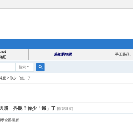
.net
綠能購物網
手工藝品、
分紅
搜索
搜
？你少「鐵」了 ...
索
與賤 抖腿？你少「鐵」了
[複製鏈接]
顯示全部樓層