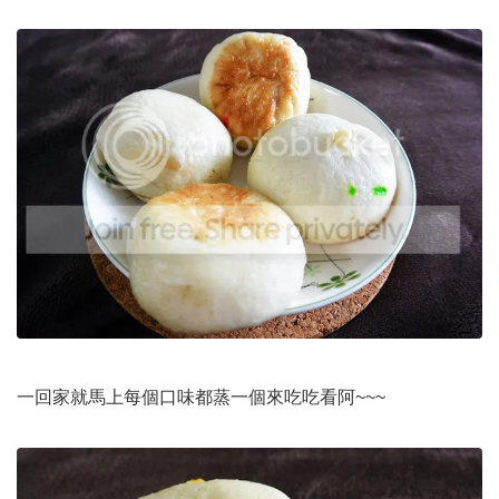
一回家就馬上每個口味都蒸一個來吃吃看阿~~~