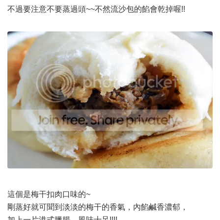
不過要注意不要蒸過頭~~不然流沙包的餡會乾掉喔!!
這個是梅干扣肉口味的~
剛蒸好就可聞到淡淡的梅干的香氣，內餡鹹香濃郁，
加上一片港式臘腸，風味十足!!!!