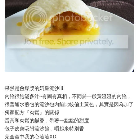
果然是會爆漿的奶皇流沙!!!
內餡很飽滿多汁~有圖有真相，不同於一般黃澄澄的內餡，
很普通水煎包的流沙包內餡比較偏土黃色，其實是因為加了
獨家配方『肉鬆』的關係
蛋黃和肉鬆的鹹香，帶著一點點的甜度
包子皮會吸附流沙餡，嚼起來特別香
完全命中我的心哈哈XD