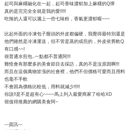
起司與麻糬融化在一起，起司香味濃郁加上麻糬的Q彈
真的是完完全全就是我的愛!!!!!
吃辣的人還可以灑上一些七味粉，香氣更濃郁喔~~~
比起外面的冷凍包子饅頭的外皮都偏硬，我覺得最特別還是
他們雖然是冷凍運送，但不管是蒸的或煎的，外皮依舊軟Q
有口感~~!
很普通水煎包..一點都不普通阿!!!
難怪會有那麼多的美食節目去採訪，真的不是沒原因啊!!!
而且在這個萬物皆漲的社會裡，他們不但價格可愛而且用料
也毫不手軟
不會因為價格比較低，用料就減少!!!!!
你說!!是不是超有心~~~~馬上列入最愛商家了哈哈XD
很值得推薦的網購美食阿~
---資訊---