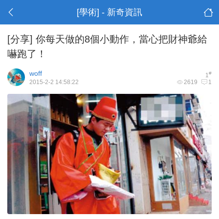
[學術] - 新奇資訊
[分享]
你每天做的8個小動作，當心把財神爺給
嚇跑了！
woff
#
1
2015-2-2 14:58:22
2619
1