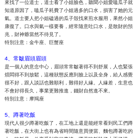
來找了一位道士，道士看了小姐臉色，聽聞小姐愛嗑瓜子就
知道原因了，嗑瓜子耗費了小姐過多的口水，損害了她的元
氣。道士要人把小姐磕過的瓜子殼找來煎水服用，果然小姐
康復了。口水與氣一樣要養，經常隨意吐口水，是散財的預
兆，財神爺當然不待見了。
特別注意：金牛座、巨蟹座
4、常皺眉頭眉頭
是一個人的意念中心，眉頭常常皺著得不到舒展，人也緊張
煩悶得不到放鬆，這種狀態反應到臉上以及全身，給人感覺
很不好，跟人談話也難順利，難得好人緣。人緣差，生意也
不會好得長久，事業更難推進，錢財自然進不來。
特別注意：摩羯座
5、蹲著吃飯
現代人很少蹲著吃飯了，在工地上還是能經常看到民工們蹲
著吃飯，在大街上也有為省時間隨意買便當、麵包蹲著吃的