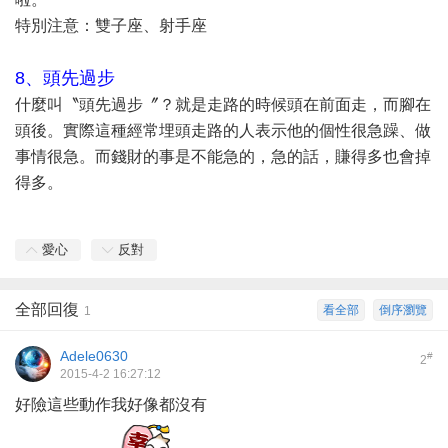
特別注意：雙子座、射手座
8、頭先過步
什麼叫〝頭先過步〞？就是走路的時候頭在前面走，而腳在
頭後。實際這種經常埋頭走路的人表示他的個性很急躁、做
事情很急。而錢財的事是不能急的，急的話，賺得多也會掉
得多。
愛心
反對
全部回復
看全部
倒序瀏覽
1
Adele0630
#
2
2015-4-2 16:27:12
好險這些動作我好像都沒有