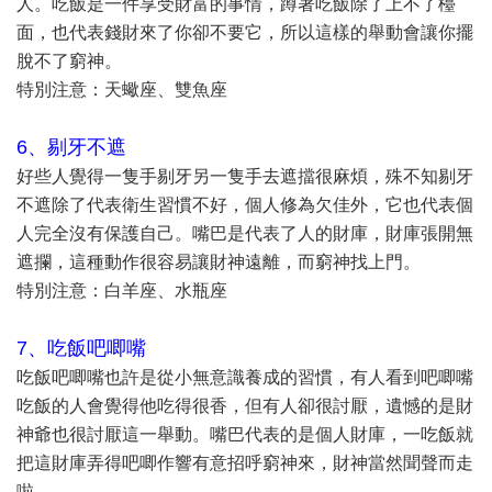
人。吃飯是一件享受財富的事情，蹲著吃飯除了上不了檯
面，也代表錢財來了你卻不要它，所以這樣的舉動會讓你擺
脫不了窮神。
特別注意：天蠍座、雙魚座
6、剔牙不遮
好些人覺得一隻手剔牙另一隻手去遮擋很麻煩，殊不知剔牙
不遮除了代表衛生習慣不好，個人修為欠佳外，它也代表個
人完全沒有保護自己。嘴巴是代表了人的財庫，財庫張開無
遮攔，這種動作很容易讓財神遠離，而窮神找上門。
特別注意：白羊座、水瓶座
7、吃飯吧唧嘴
吃飯吧唧嘴也許是從小無意識養成的習慣，有人看到吧唧嘴
吃飯的人會覺得他吃得很香，但有人卻很討厭，遺憾的是財
神爺也很討厭這一舉動。嘴巴代表的是個人財庫，一吃飯就
把這財庫弄得吧唧作響有意招呼窮神來，財神當然聞聲而走
啦。