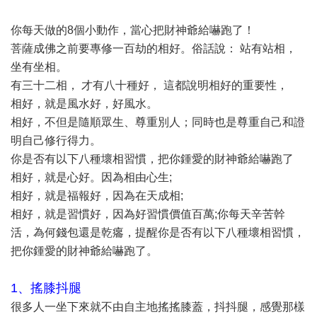
你每天做的8個小動作，當心把財神爺給嚇跑了！
菩薩成佛之前要專修一百劫的相好。俗話說： 站有站相，
坐有坐相。
有三十二相， 才有八十種好， 這都說明相好的重要性，
相好，就是風水好，好風水。
相好，不但是隨順眾生、尊重別人；同時也是尊重自己和證
明自己修行得力。
你是否有以下八種壞相習慣，把你鍾愛的財神爺給嚇跑了
相好，就是心好。因為相由心生;
相好，就是福報好，因為在天成相;
相好，就是習慣好，因為好習慣價值百萬;你每天辛苦幹
活，為何錢包還是乾癟，提醒你是否有以下八種壞相習慣，
把你鍾愛的財神爺給嚇跑了。
1、搖膝抖腿
很多人一坐下來就不由自主地搖搖膝蓋，抖抖腿，感覺那樣