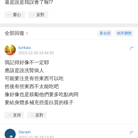
還是說是我誤會了喔!?
愛心
反對
全部回復
看全部
倒序瀏覽
5
turkao
#
2
2015-12-26 16:44:50
我記得好像不一定耶
應該是說洗腎病人
可能要注意有些東西可以吃
然後有些東西不太能吃吧
像好像也是鼓勵他們要多吃點肉阿
要給身體多補充些蛋白質的樣子
支持
反對
Varain
#
3
2015-12-26 18:13:42