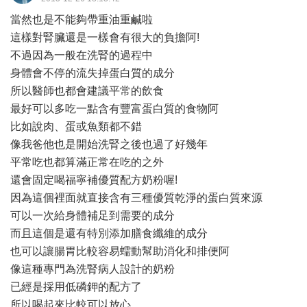
當然也是不能夠帶重油重鹹啦
這樣對腎臟還是一樣會有很大的負擔阿!
不過因為一般在洗腎的過程中
身體會不停的流失掉蛋白質的成分
所以醫師也都會建議平常的飲食
最好可以多吃一點含有豐富蛋白質的食物阿
比如說肉、蛋或魚類都不錯
像我爸他也是開始洗腎之後也過了好幾年
平常吃也都算滿正常在吃的之外
還會固定喝福寧補優質配方奶粉喔!
因為這個裡面就直接含有三種優質乾淨的蛋白質來源
可以一次給身體補足到需要的成分
而且這個是還有特別添加膳食纖維的成分
也可以讓腸胃比較容易蠕動幫助消化和排便阿
像這種專門為洗腎病人設計的奶粉
已經是採用低磷鉀的配方了
所以喝起來比較可以放心