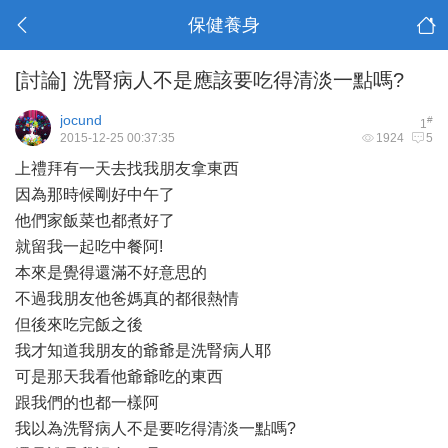
保健養身
[討論]
洗腎病人不是應該要吃得清淡一點嗎?
jocund
#
1
2015-12-25 00:37:35
1924
5
上禮拜有一天去找我朋友拿東西
因為那時候剛好中午了
他們家飯菜也都煮好了
就留我一起吃中餐阿!
本來是覺得還滿不好意思的
不過我朋友他爸媽真的都很熱情
但後來吃完飯之後
我才知道我朋友的爺爺是洗腎病人耶
可是那天我看他爺爺吃的東西
跟我們的也都一樣阿
我以為洗腎病人不是要吃得清淡一點嗎?