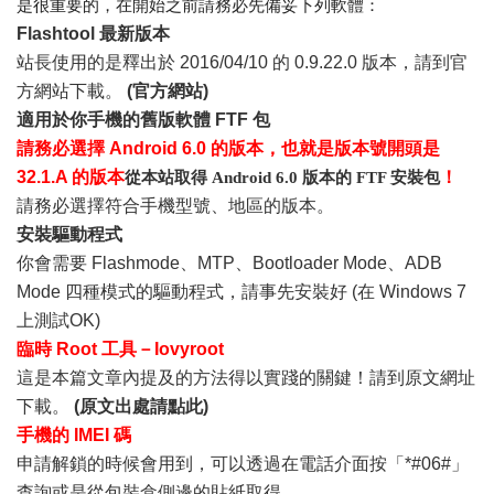
是很重要的，在開始之前請務必先備妥下列軟體：
Flashtool 最新版本
站長使用的是釋出於 2016/04/10 的 0.9.22.0 版本，請到官
方網站下載。
(官方網站)
適用於你手機的舊版軟體 FTF 包
請務必選擇 Android 6.0 的版本，也就是版本號開頭是
32.1.A 的版本
！
從本站取得 Android 6.0 版本的 FTF 安裝包
請務必選擇符合手機型號、地區的版本。
安裝驅動程式
你會需要 Flashmode、MTP、Bootloader Mode、ADB
Mode 四種模式的驅動程式，請事先安裝好 (在 Windows 7
上測試OK)
臨時 Root 工具－Iovyroot
這是本篇文章內提及的方法得以實踐的關鍵！請到原文網址
下載。
(原文出處請點此)
手機的 IMEI 碼
申請解鎖的時候會用到，可以透過在電話介面按「*#06#」
查詢或是從包裝盒側邊的貼紙取得。