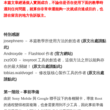
本篇文章經過個人實測成功，不論你是否在使用下面的教學時
遇到任何問題，就算你非常幸運能夠一次就成功達成目的，也
請在留言的地方告訴版主。
特別感謝
josephnero － 本篇教學所使用方法的創造者
(原文出處請點
此)
Androxyde － Flashtool 作者
(官方網站)
zxz0O0 － iovyroot 工具的創造者，這個方法之所以能夠存
在的最大關鍵！
(原文出處請點此)
tobias.waldvogel － 修改版核心製作工具的作者
(原文出處
請點此)
第一階段－事前準備
由於 Sony Mobile 與 Google 聯手設下的各種關卡，導致 Root
的過程變得相當複雜，也會需要用到不少工具，因此事前準備