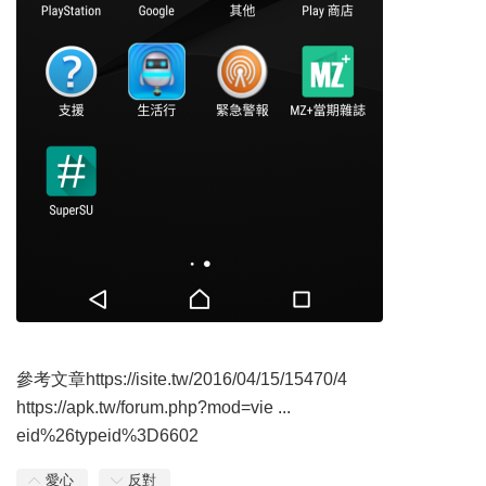
參考文章
https://isite.tw/2016/04/15/15470/4
https://apk.tw/forum.php?mod=vie ...
eid%26typeid%3D6602
愛心
反對