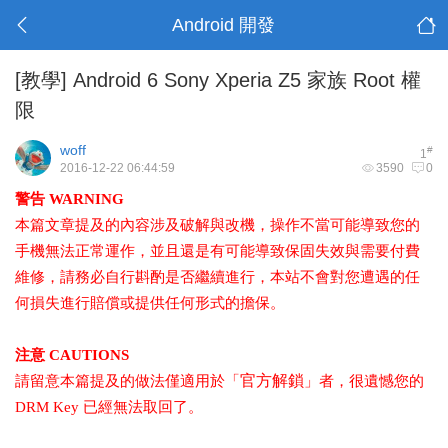
Android 開發
[教學]
Android 6 Sony Xperia Z5 家族 Root 權
限
woff
#
1
2016-12-22 06:44:59
3590
0
警告 WARNING
本篇文章提及的內容涉及破解與改機，操作不當可能導致您的
手機無法正常運作，並且還是有可能導致保固失效與需要付費
維修，請務必自行斟酌是否繼續進行，本站不會對您遭遇的任
何損失進行賠償或提供任何形式的擔保。
注意 CAUTIONS
官方解鎖
請留意本篇提及的做法僅適用於「
」者，很遺憾您的
DRM Key 已經無法取回了。