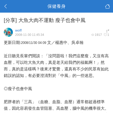
保健養身
[分享]
大魚大肉不運動 瘦子也會中風
woff
#
1
2008-11-30 11:45:34
1917
1
更新日期:
文／楊惠中、吳卓翰
2008/11/30 04:09
近日聽見長輩們閒談：「沒問題啦！我們這麼瘦，又沒有高
血壓，可以吃大魚大肉，真是老天給我們的福氣啊！」然
而，真的是這樣嗎？後來才驚覺，還真有不少的民眾有如此
錯誤的認知，有必要澄清對於「中風」的一些迷思。
◎瘦子也會中風
肥胖者的「三高」（血糖、血脂、血壓）通常都超過標準
值，因此容易發生血管阻塞、高血壓，腦中風的機率很大。