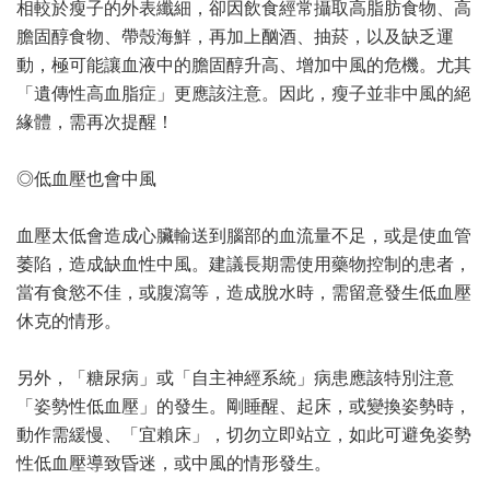
相較於瘦子的外表纖細，卻因飲食經常攝取高脂肪食物、高
膽固醇食物、帶殼海鮮，再加上酗酒、抽菸，以及缺乏運
動，極可能讓血液中的膽固醇升高、增加中風的危機。尤其
「遺傳性高血脂症」更應該注意。因此，瘦子並非中風的絕
緣體，需再次提醒！
◎低血壓也會中風
血壓太低會造成心臟輸送到腦部的血流量不足，或是使血管
萎陷，造成缺血性中風。建議長期需使用藥物控制的患者，
當有食慾不佳，或腹瀉等，造成脫水時，需留意發生低血壓
休克的情形。
另外，「
糖尿病
」或「自主神經系統」病患應該特別注意
「姿勢性低血壓」的發生。剛睡醒、起床，或變換姿勢時，
動作需緩慢、「宜賴床」，切勿立即站立，如此可避免姿勢
性低血壓導致昏迷，或中風的情形發生。