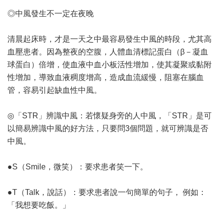
◎中風發生不一定在夜晚
清晨起床時，才是一天之中最容易發生中風的時段，尤其高
血壓患者。因為整夜的空腹，人體血清標記蛋白（β－凝血
球蛋白）倍增，使血液中血小板活性增加，使其凝聚或黏附
性增加，導致血液稠度增高，造成血流緩慢，阻塞在腦血
管，容易引起缺血性中風。
◎「STR」辨識中風：若懷疑身旁的人中風，「STR」是可
以簡易辨識中風的好方法，只要問3個問題，就可辨識是否
中風。
●S（Smile，微笑）：要求患者笑一下。
●T（Talk，說話）：要求患者說一句簡單的句子， 例如：
「我想要吃飯。」