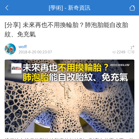
[學術] - 新奇資訊
[分享]
未來再也不用換輪胎？肺泡胎能自改胎
紋、免充氣
woff
#
1
2018-6-20 00:23:07
2249
0