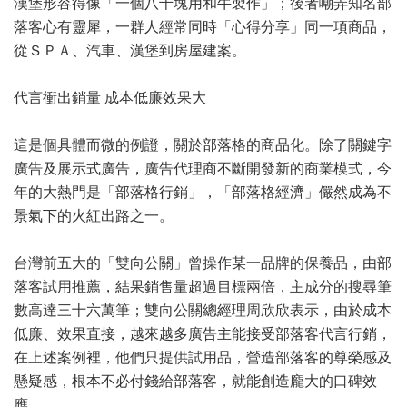
漢堡形容得像「一個八千塊用和牛製作」；後者嘲弄知名部
落客心有靈犀，一群人經常同時「心得分享」同一項商品，
從ＳＰＡ、汽車、漢堡到房屋建案。
代言衝出銷量 成本低廉效果大
這是個具體而微的例證，關於部落格的商品化。除了關鍵字
廣告及展示式廣告，廣告代理商不斷開發新的商業模式，今
年的大熱門是「部落格行銷」，「部落格經濟」儼然成為不
景氣下的火紅出路之一。
台灣前五大的「雙向公關」曾操作某一品牌的保養品，由部
落客試用推薦，結果銷售量超過目標兩倍，主成分的搜尋筆
數高達三十六萬筆；雙向公關總經理周欣欣表示，由於成本
低廉、效果直接，越來越多廣告主能接受部落客代言行銷，
在上述案例裡，他們只提供試用品，營造部落客的尊榮感及
懸疑感，根本不必付錢給部落客，就能創造龐大的口碑效
應。