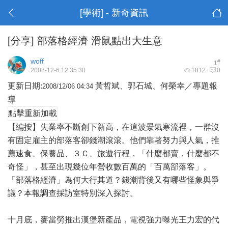
[學術] - 新奇資訊
[分享]
部落格經濟 滑鼠點出大生意
woff
#
1
2008-12-6 12:35:30
1812
0
更新日期:
黃哲斌、郭石城、何榮幸／專題報
2008/12/06 04:34
導
點擊重新加載
【編按】
失業
率不斷創下新高，在這波景氣寒流裡，一群沒
有固定雇主的部落客卻錢潮滾滾。他們靠著努力與人氣，推
薦速食、保養品、３Ｃ、旅遊行程，「什麼都賣，什麼都不
奇怪」，甚至出現幾位年營收數百萬的「百萬部落客」。
「
部落格
經濟」為何大行其道？錢潮背後又有哪些怪象與爭
議？本報調查採訪室特別深入探討。
十月底，麥當勞推出漢堡新產品，電視強力曝光
王力宏
的代