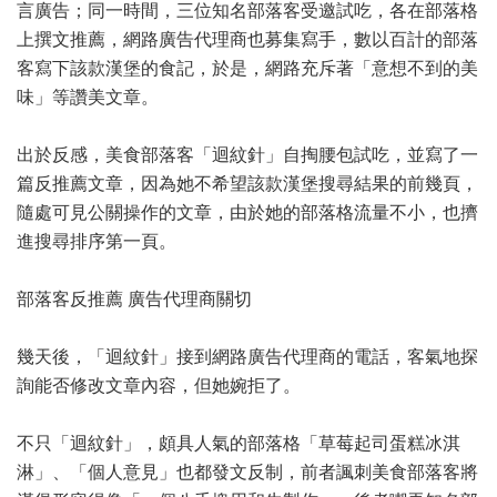
言廣告；同一時間，三位知名部落客受邀試吃，各在部落格
上撰文推薦，網路廣告代理商也募集寫手，數以百計的部落
客寫下該款漢堡的食記，於是，網路充斥著「意想不到的美
味」等讚美文章。
出於反感，
美食
部落客「迴紋針」自掏腰包試吃，並寫了一
篇反推薦文章，因為她不希望該款漢堡搜尋結果的前幾頁，
隨處可見公關操作的文章，由於她的部落格流量不小，也擠
進搜尋排序第一頁。
部落客反推薦 廣告代理商關切
幾天後，「迴紋針」接到網路廣告代理商的電話，客氣地探
詢能否修改文章內容，但她婉拒了。
不只「迴紋針」，頗具人氣的部落格「草莓起司蛋糕冰淇
淋」、「個人意見」也都發文反制，前者諷刺美食部落客將