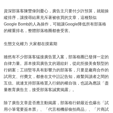
資深部落客陳豐偉則憂心，廣告主只要付少許預算，就能操
縱排序，讓搜尋結果充斥著被收買的文章，這種類似
Google
Bomb的人為操作，可能讓Google降低所有部落格
的權重排名，整體部落格圈都會受害。
生態文化權力 大家都在摸索期
雖然有不少部落客猛接廣告置入案，部落格圈已發揮一定的
自律力量。原本接寫廣告文的迴紋針，從此拒接美食類型的
行銷案；工頭堅等具有影響力的部落客，只要是廠商合作的
試用文、付費文，都會在文中註記告知，維繫與讀者之間的
互信。就連支持部落格置入行銷的權自強，也認為應該「盡
量教育廣告主，接受部落客誠實揭露」。
除了廣告文章是否應主動揭露，部落格行銷最近也爆出「試
用小筆電要簽本票」、「代言相機卻偷拍商品」、「片商試