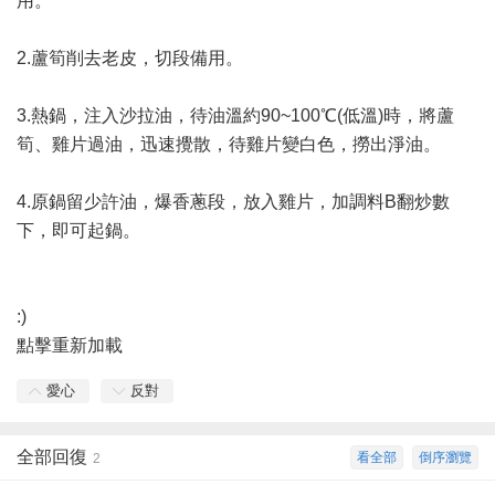
用。
2.蘆筍削去老皮，切段備用。
3.熱鍋，注入沙拉油，待油溫約90~100℃(低溫)時，將蘆
筍、雞片過油，迅速攪散，待雞片變白色，撈出淨油。
4.原鍋留少許油，爆香蔥段，放入雞片，加調料B翻炒數
下，即可起鍋。
:)
點擊重新加載
愛心
反對
全部回復
看全部
倒序瀏覽
2