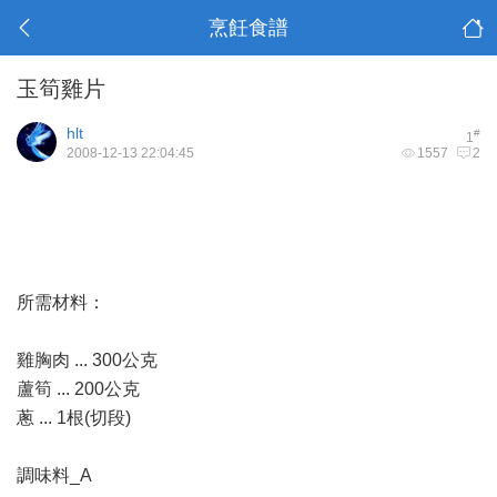
烹飪食譜
玉筍雞片
hlt
#
1
2008-12-13 22:04:45
1557
2
所需材料：
雞胸肉 ... 300公克
蘆筍 ... 200公克
蔥 ... 1根(切段)
調味料_A