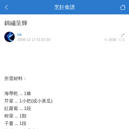
烹飪食譜
錦繡呈輝
hlt
#
1
2008-12-17 01:03:30
1636
1
所需材料：
海帶乾 ... 1條
芹菜 ... 1小把(或小黃瓜)
紅蘿蔔 ... 1段
榨菜 ... 1顆
子薑 ... 1段