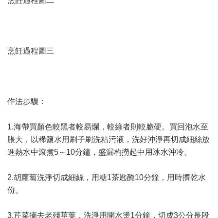
烹飪過程圖二
烹飪過程圖三
作法步驟：
1.海帶買顏色較黑者較易爛，較綠者則較脆硬。買回泡水至
脹大，以稀鹽水用刷子刷洗粘污液，洗好沖淨再切成細絲放
進熱水中滾煮5～10分鐘，盛漏杓撈起中用冰水沖冷。
2.胡蘿蔔洗淨切成細絲，用糖1茶匙醃10分鐘，用時擠乾水
份。
3.芹菜摘去老殘莖葉，洗淨用開水燙1分鐘，切成3公分長段