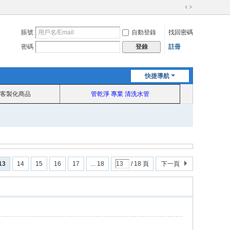
切
換
賬號
自動登錄
找回密碼
到
寬
密碼
註冊
登錄
版
快捷導航
客製化商品
管乾淨 專業 清洗水管
13
14
15
16
17
... 18
/ 18 頁
下一頁