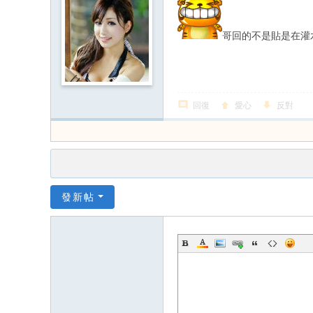
哥回的不是貼是在灌
回復
愛心
反對
發新帖