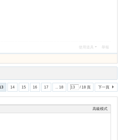
使用道具
舉報
13
14
15
16
17
... 18
/ 18 頁
下一頁
高級模式