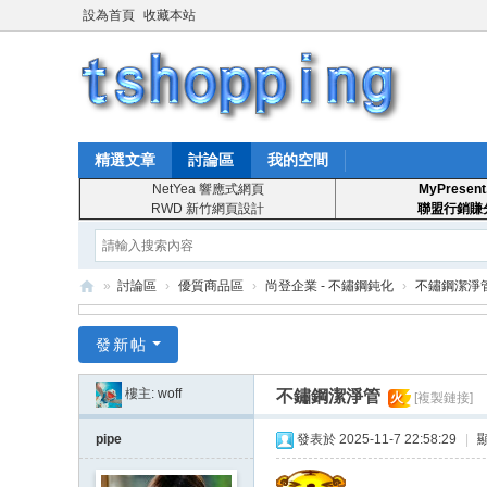
設為首頁
收藏本站
精選文章
討論區
我的空間
NetYea 響應式網頁
MyPresent
RWD 新竹網頁設計
聯盟行銷賺
»
討論區
›
優質商品區
›
尚登企業 - 不鏽鋼鈍化
›
不鏽鋼潔淨
T
發新帖
S
ho
樓主:
woff
不鏽鋼潔淨管
火
[複製鏈接]
pp
pipe
發表於 2025-11-7 22:58:29
|
in
g