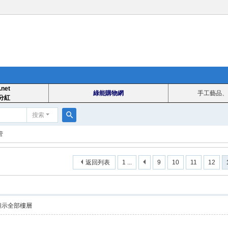
.net
綠能購物網
手工藝品、
分紅
搜索
搜
管
索
返回列表
1 ...
9
10
11
12
顯示全部樓層