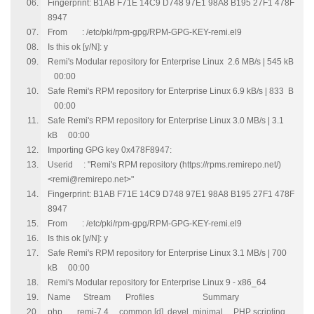
Fingerprint: B1AB F71E 14C9 D748 97E1 98A8 B195 27F1 478F
8947
From : /etc/pki/rpm-gpg/RPM-GPG-KEY-remi.el9
Is this ok [y/N]: y
Remi's Modular repository for Enterprise Linux 2.6 MB/s | 545 kB
00:00
Safe Remi's RPM repository for Enterprise Linux 6.9 kB/s | 833 B
00:00
Safe Remi's RPM repository for Enterprise Linux 3.0 MB/s | 3.1
kB 00:00
Importing GPG key 0x478F8947:
Userid : "Remi's RPM repository (https://rpms.remirepo.net/)
<remi@remirepo.net>"
Fingerprint: B1AB F71E 14C9 D748 97E1 98A8 B195 27F1 478F
8947
From : /etc/pki/rpm-gpg/RPM-GPG-KEY-remi.el9
Is this ok [y/N]: y
Safe Remi's RPM repository for Enterprise Linux 3.1 MB/s | 700
kB 00:00
Remi's Modular repository for Enterprise Linux 9 - x86_64
Name Stream Profiles Summary
php remi-7.4 common [d], devel, minimal PHP scripting