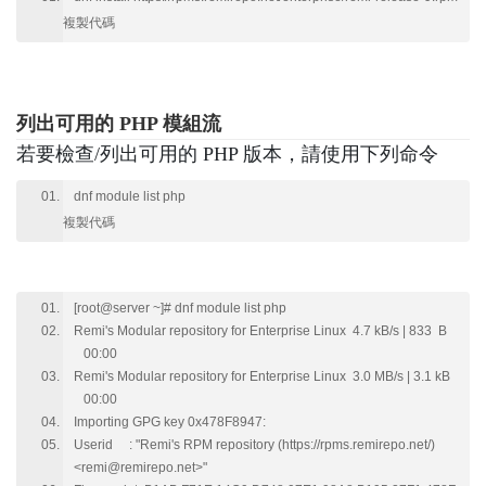
複製代碼
列出可用的 PHP 模組流
若要檢查/列出可用的 PHP 版本，請使用下列命令
dnf module list php
複製代碼
[root@server ~]# dnf module list php
Remi's Modular repository for Enterprise Linux 4.7 kB/s | 833 B
00:00
Remi's Modular repository for Enterprise Linux 3.0 MB/s | 3.1 kB
00:00
Importing GPG key 0x478F8947:
Userid : "Remi's RPM repository (https://rpms.remirepo.net/)
<remi@remirepo.net>"