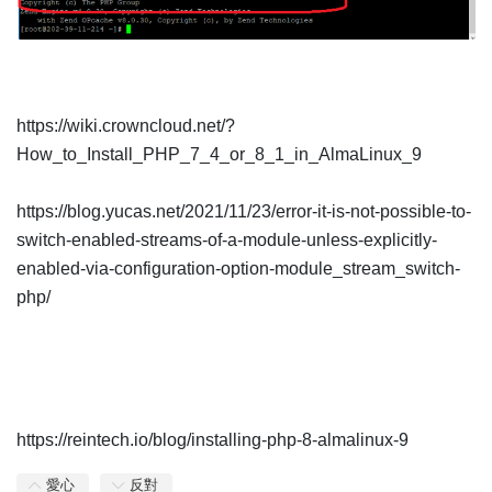
https://wiki.crowncloud.net/?
How_to_Install_PHP_7_4_or_8_1_in_AlmaLinux_9
https://blog.yucas.net/2021/11/23/error-it-is-not-possible-to-
switch-enabled-streams-of-a-module-unless-explicitly-
enabled-via-configuration-option-module_stream_switch-
php/
https://reintech.io/blog/installing-php-8-almalinux-9
愛心
反對