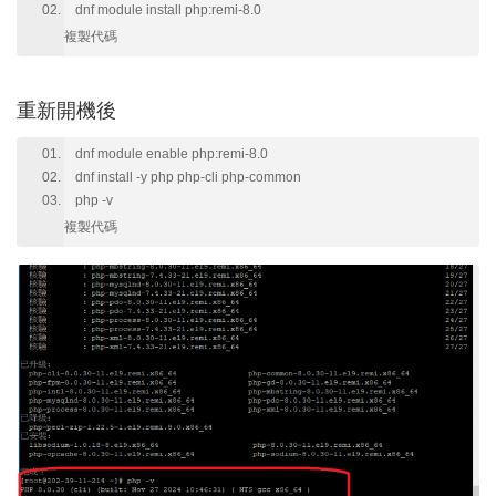
dnf module install php:remi-8.0
複製代碼
重新開機後
dnf module enable php:remi-8.0
dnf install -y php php-cli php-common
php -v
複製代碼