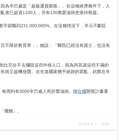
，因為辛巴威是「超級通貨膨脹」。在這種經濟條件下，人
者已超過1100人，另有130萬愛滋病患亟待救援。
數字卻飄到231,000,000%。在這種情況下，辛元不斷貶
而且不限於教育界，」她說：「醫院已經沒有護士，也沒有
穆加比完全不去攔阻這些外移人口，因為與其讓這些不滿的
，疾病又趁機侵襲。在先進國家幾乎絕跡的霍亂，此際在辛
，每周約有3000辛巴威人死於愛滋病。
聯合國
開發計畫署
為「國難」。
使用道具
舉報