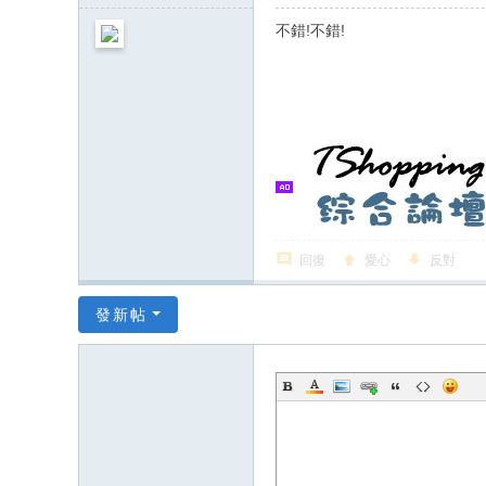
不錯!不錯!
回復
愛心
反對
發新帖