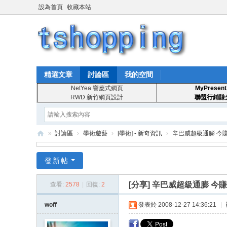
設為首頁
收藏本站
精選文章
討論區
我的空間
NetYea 響應式網頁
MyPresent
RWD 新竹網頁設計
聯盟行銷賺
»
討論區
›
學術遊藝
›
[學術] - 新奇資訊
›
辛巴威超級通膨 今
T
發新帖
S
ho
[分享]
辛巴威超級通膨 今賺
查看:
2578
|
回復:
2
pp
woff
發表於 2008-12-27 14:36:21
|
in
g