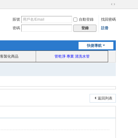
切
換
賬號
自動登錄
找回密碼
到
寬
密碼
註冊
登錄
版
快捷導航
客製化商品
管乾淨 專業 清洗水管
返回列表