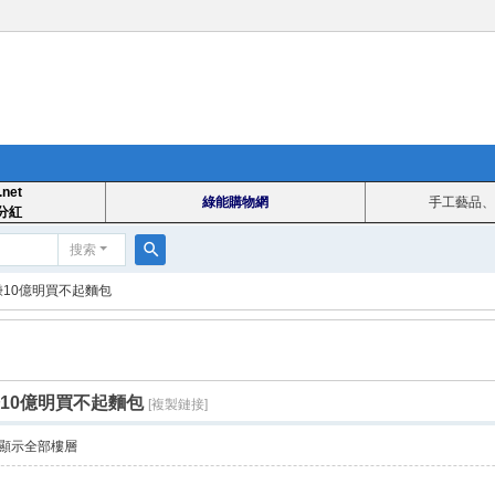
.net
綠能購物網
手工藝品、
分紅
搜索
搜
賺10億明買不起麵包
索
10億明買不起麵包
[複製鏈接]
顯示全部樓層