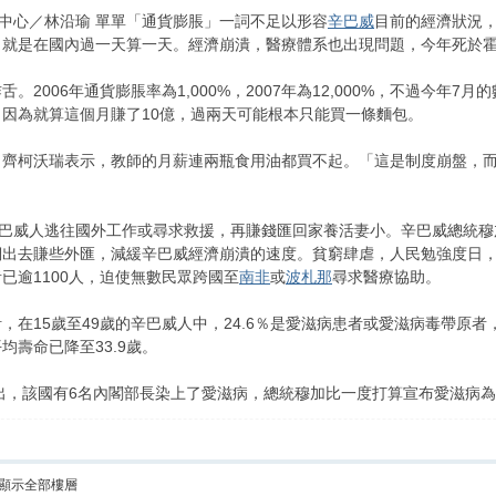
單單「通貨膨脹」一詞不足以形容
辛巴威
目前的經濟狀況
中心／林沿瑜
就是在國內過一天算一天。經濟崩潰，醫療體系也出現問題，今年死於霍亂
2006年通貨膨脹率為1,000%，2007年為12,000%，不過今年7月的
因為就算這個月賺了10億，過兩天可能根本只能買一條麵包。
．齊柯沃瑞表示，教師的月薪連兩瓶食用油都買不起。「這是制度崩盤，
辛巴威人逃往國外工作或尋求救援，再賺錢匯回家養活妻小。辛巴威總統
們出去賺些外匯，減緩辛巴威經濟崩潰的速度。貧窮肆虐，人民勉強度日
已逾1100人，迫使無數民眾跨國至
南非
或
波札那
尋求醫療協助。
在15歲至49歲的辛巴威人中，24.6％是愛滋病患者或愛滋病毒帶原者
壽命已降至33.9歲。
指出，該國有6名內閣部長染上了愛滋病，總統穆加比一度打算宣布愛滋病
顯示全部樓層