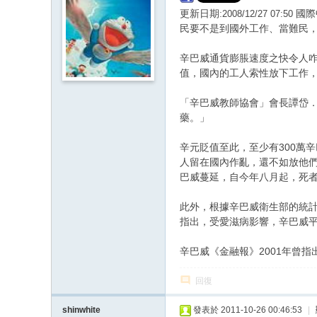
更新日期:
2008/12/27 07:50
國際
民要不是到國外工作、當難民，
辛巴威通貨膨脹速度之快令人咋舌。
值，國內的工人索性放下工作，
「辛巴威教師協會」會長譚岱
藥。」
辛元貶值至此，至少有300萬
人留在國內作亂，還不如放他
巴威蔓延，自今年八月起，死者
此外，根據辛巴威衛生部的統計，
指出，受愛滋病影響，辛巴威平均
辛巴威《金融報》2001年曾
回復
shinwhite
發表於 2011-10-26 00:46:53
|