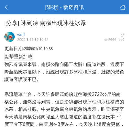
[學術] - 新奇資訊
[分享]
冰到凍 南橫出現冰柱冰瀑
woff
#
1
2009-1-11 15:10:42
2666
2
更新日期:
2009/01/10 19:35
點擊重新加載
強烈冷氣團來襲，南橫公路向陽至大關山隧道路段，溫度下
降至攝氏零度以下，沿線出現許多冰柱和冰瀑，壯觀的景色
讓遊客讚嘆不已。
寒流籠罩全台，今天許多民眾紛紛趕往海拔2722公尺的南
橫公路，雖然沒等到雪，但是沿線卻出現冰柱和冰柱構成的
冰幕，相當壯觀。中央
氣象局
台東氣象站表示，昨天深夜至
今天清晨南橫公路向陽至大關山隧道的溫度都在攝氏零下1
度至零下6度間，白天則在3度左右，今天晚上溫度會更低，