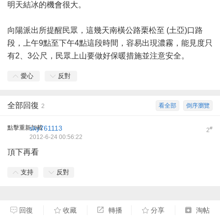
明天結冰的機會很大。
向陽派出所提醒民眾，這幾天南橫公路栗松至 (土亞)口路
段，上午9點至下午4點這段時間，容易出現濃霧，能見度只
有2、3公尺，民眾上山要做好保暖措施並注意安全。
愛心
反對
全部回復
看全部
倒序瀏覽
2
點擊重新加載
sky761113
#
2
2012-6-24 00:56:22
頂下再看
支持
反對
回復
收藏
轉播
分享
淘帖