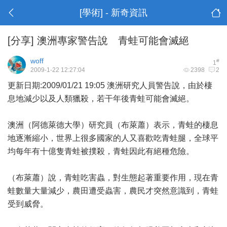
[學術] - 新奇資訊
[分享]
澳洲專家警告說 青蛙可能會滅絕
woff
#
1
2009-1-22 12:27:04
2398
2
更新日期:2009/01/21 19:05 澳洲研究人員警告說，由於棲
息地減少以及人類獵殺，若干年後青蛙可能會滅絕。
澳洲（阿德萊德大學）研究員（布萊蕭）表示，青蛙的棲息
地逐漸縮小，世界上很多國家的人又喜歡吃青蛙腿，全球平
均每年有十億隻青蛙被撲殺，青蛙因此有絕種危險。
（布萊蕭）說，青蛙吃害蟲，對生態起著重要作用，現在青
蛙數量大量減少，農田遭受蟲害，農民才突然意識到，青蛙
受到威脅。