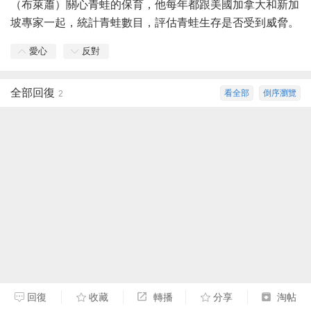
（布萊蕭）關心青蛙的保育，他每年都跟美國
加拿大
和
新加
坡
專家一起，統計青蛙數目，評估青蛙生存是否受到威脅。
愛心
反對
全部回復
看全部
倒序瀏覽
2
回復
收藏
轉播
分享
淘帖