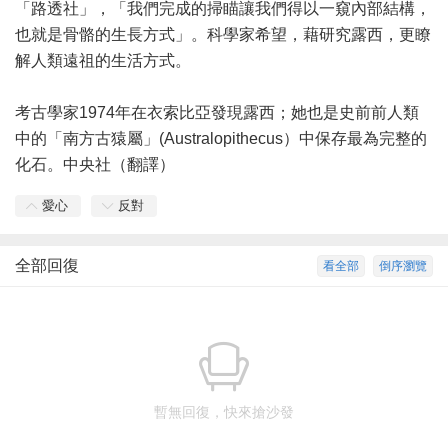
「路透社」，「我們完成的掃瞄讓我們得以一窺內部結構，
也就是骨骼的生長方式」。科學家希望，藉研究露西，更瞭
解人類遠祖的生活方式。
考古學家1974年在
衣索比亞
發現露西；她也是史前前人類
中的「南方古猿屬」(Australopithecus）中保存最為完整的
化石。中央社（翻譯）
愛心
反對
全部回復
看全部
倒序瀏覽
暫無回復，快來搶沙發