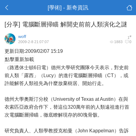
[學術] - 新奇資訊
[分享]
電腦斷層掃瞄 解開史前前人類演化之謎
woff
#
1
2009-2-8 21:07:07
1883
0
更新日期:2009/02/07 15:19
點擊重新加載
（路透休士頓6日電）德州大學研究團隊今天表示，對史前
前人類「露西」（Lucy）的進行電腦斷層掃瞄（CT），或
許能解答人類祖先為什麼放棄樹居、開始行走。
德州大學奧斯汀分校（University of Texas at Austin）在與
衣索匹亞政府合作下，替這位320萬年前的人類遠祖進行首
次電腦斷層掃瞄，徹底瞭解現存的80塊骨骸。
研究負責人、人類學教授克柏曼（John Kappelman）告訴