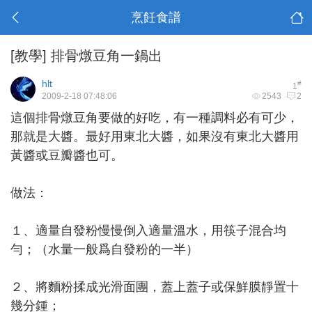
烹飪食譜
[教學]
排骨燉豆角一鍋出
hlt
#
1
2009-2-18 07:48:06
2543
2
這個排骨燉豆角要做的好吃，有一種調料必有可少，
那就是大醬。最好用東北大醬，如果沒有東北大醬用
黃醬或豆瓣醬也可。
做法：
１、適量自發粉慢慢倒入適量溫水，用筷子混合均
勻；（水量一般爲自發粉的一半）
２、將麵粉揉成光滑面團，蓋上蓋子或保鮮膜靜置十
幾分鍾；