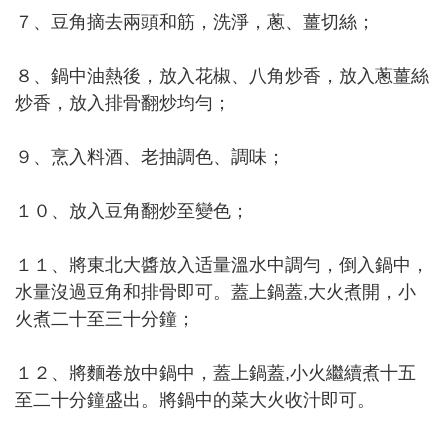
７、豆角摘去兩頭和筋，洗淨，蔥、薑切絲；
８、鍋中油熱後，放入花椒、八角炒香，放入蔥薑絲
炒香，放入排骨翻炒均勻；
９、烹入料酒、老抽調色、調味；
１０、放入豆角翻炒至變色；
１１、將東北大醬放入适量溫水中調勻，倒入鍋中，
水量沒過豆角和排骨即可。蓋上鍋蓋,大火煮開，小
火煮二十至三十分鐘；
１２、將麵卷放中鍋中，蓋上鍋蓋,小火繼續煮十五
至二十分鐘盛出。將鍋中的菜大火收汁即可。