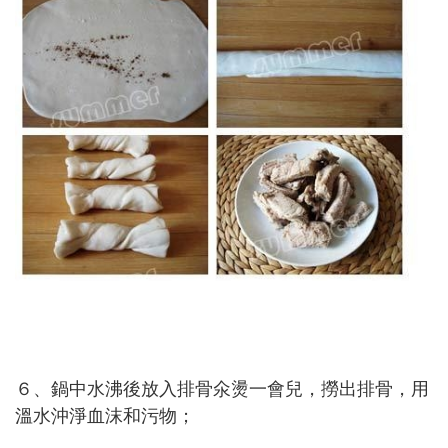
６、鍋中水沸後放入排骨氽燙一會兒，撈出排骨，用
溫水沖淨血沫和污物；