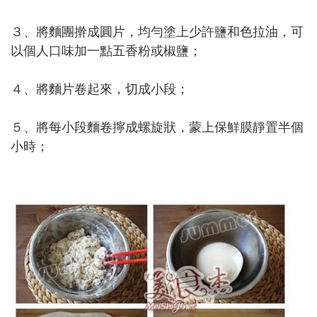
３、將麵團擀成圓片，均勻塗上少許鹽和色拉油，可
以個人口味加一點五香粉或椒鹽；
４、將麵片卷起來，切成小段；
５、將每小段麵卷擰成螺旋狀，蒙上保鮮膜靜置半個
小時；