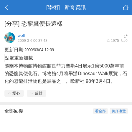
[學術] - 新奇資訊
[分享]
恐龍糞便長這樣
woff
#
1
2009-3-6 00:37:48
1975
0
更新日期:
2009/03/04 12:09
點擊重新加載
墨爾本博物館博物館館長菲力普斯4日展示1億5000萬年前
的恐龍糞便化石。博物館4月將舉辦Dinosaur Walk展覽，石
化的恐龍排泄物也是展品之一。歐新社 98年3月4日。
愛心
反對
全部回復
看全部
倒序瀏覽