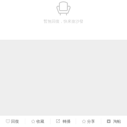
暫無回復，快來搶沙發
回復
收藏
轉播
分享
淘帖