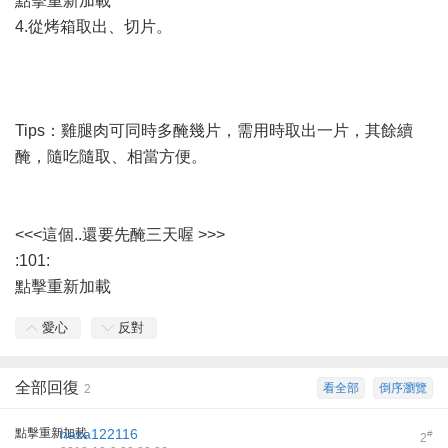
點擊重新加載
4.從烤箱取出、切片。
Tips：雞腿肉可同時多醃幾片，需用時取出一片，其餘續
醃，隨吃隨取、相當方便。
<<<這個..還要先醃三天喔 >>>
:101:
點擊重新加載
愛心
反對
全部回復
看全部
倒序瀏覽
2
點擊重新加載
haza122116
#
2