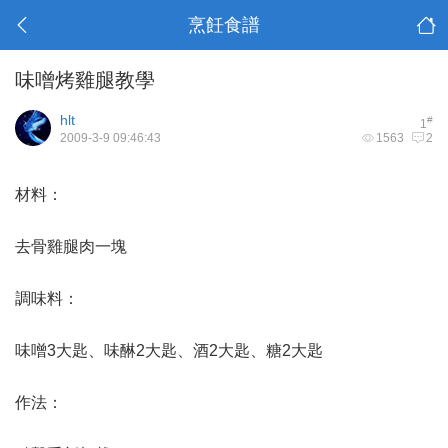
烹飪食譜
味噌烤雞腿教學
hlt
#
1
2009-3-9 09:46:43
1563
2
材料：
去骨雞腿肉一塊
調味料：
味噌3大匙、味醂2大匙、酒2大匙、糖2大匙
作法：