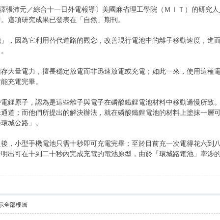
譯張沛元／綜合十一日外電報導〕美國麻省理工學院（ＭＩＴ）的研究人
命。這項研究成果已發表在「自然」期刊。
池」，因為它利用替代道路的觀念，改善現行電池中的離子移動速度，進
」。
儲存大量電力，擅長穩定放電而非迅速放電或充電；如此一來，使用這種
才能充電完畢。
帶電鋰原子，認為是這些離子與電子在磷酸鐵鋰電池材料中移動過慢所致
米通道；而他們所提出的解決辦法，就在磷酸鐵鋰電池的材料上塗抹一層
條環城公路」。
良後，小型手機電池只需十秒即可充電完畢；至於目前充一次電得花六到
發明出可在十到二十秒內完成充電的電池原型，由於「環城路電池」牽涉
示全部樓層