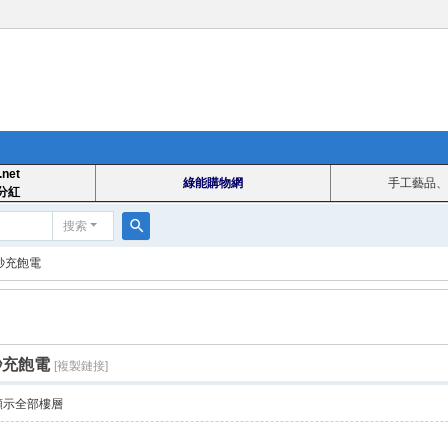
.net
綠能購物網
手工藝品、
分紅
搜索
搜
秒充飽電
索
秒充飽電
[複製鏈接]
顯示全部樓層