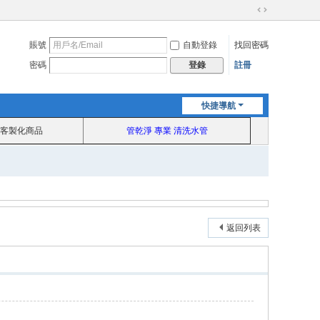
切
換
賬號
自動登錄
找回密碼
到
寬
密碼
註冊
登錄
版
快捷導航
客製化商品
管乾淨 專業 清洗水管
返回列表