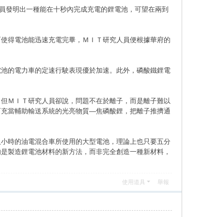
員發明出一種能在十秒內完成充電的鋰電池，可望在兩到
而使得電池能迅速充電完畢，ＭＩＴ研究人員便根據華府的
電池的電力車的定速行駛表現優於加速。此外，磷酸鐵鋰電
。但ＭＩＴ研究人員卻說，問題不在於離子，而是離子難以
可充當輔助輸送系統的光亮物質—焦磷酸鋰，把離子推擠通
八小時的油電混合車所使用的大型電池，理論上也只要五分
的是製造鋰電池材料的新方法，而非完全創造一種新材料，
使用道具
舉報