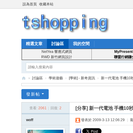
設為首頁
收藏本站
精選文章
討論區
我的空間
NetYea 響應式網頁
MyPresent
RWD 新竹網頁設計
聯盟行銷賺
»
討論區
›
學術遊藝
›
[學術] - 新奇資訊
›
新一代電池 手機10
T
發新帖
S
ho
[分享]
新一代電池 手機10
查看:
2061
|
回復:
2
pp
woff
發表於 2009-3-13 12:06:29
|
in
g