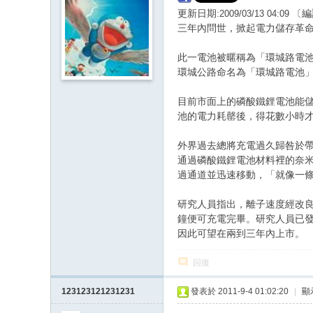
〔編
更新日期:
2009/03/13 04:09
三年內問世，掀起電力儲存革
此一電池被暱稱為「環城路電
環城公路命名為「環城路電池
目前市面上的磷酸鐵鋰電池能
池的電力耗罄後，得花數小時
外界過去總將充電過久歸咎於
通過磷酸鐵鋰電池材料裡的奈
過通道並迅速移動，「就像一
研究人員指出，離子速度經改
鐘便可充電完畢。研究人員已
因此可望在兩到三年內上市。
回復
123123121231231
發表於 2011-9-4 01:02:20
|
顯