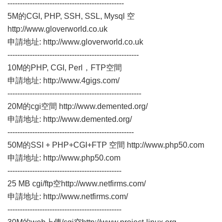
-----------------------------------------------
5M的CGI, PHP, SSH, SSL, Mysql 空
http://www.gloverworld.co.uk
申請地址:
http://www.gloverworld.co.uk
-----------------------------------------------------
10M的PHP, CGI, Perl，FTP空間
申請地址:
http://www.4gigs.com/
------------------------------------------------------
20M的cgi空間
http://www.demented.org/
申請地址:
http://www.demented.org/
---------------------------------------------------
50M的SSI + PHP+CGI+FTP 空間
http://www.php50.com
申請地址:
http://www.php50.com
----------------------------------------------
25 MB cgi/ftp空
http://www.netfirms.com/
申請地址:
http://www.netfirms.com/
----------------------------------------------