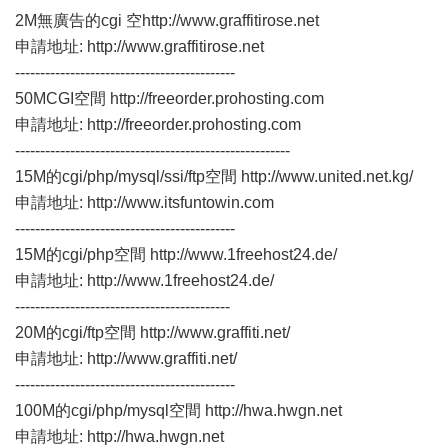
2M無廣告的cgi 空
http://www.graffitirose.net
申請地址:
http://www.graffitirose.net
--------------------------------------------
50MCGI空間
http://freeorder.prohosting.com
申請地址:
http://freeorder.prohosting.com
-------------------------------------------------------
15M的cgi/php/mysql/ssi/ftp空間
http://www.united.net.kg/
申請地址:
http://www.itsfuntowin.com
--------------------------------------------
15M的cgi/php空間
http://www.1freehost24.de/
申請地址:
http://www.1freehost24.de/
-------------------------------------------
20M的cgi/ftp空間
http://www.graffiti.net/
申請地址:
http://www.graffiti.net/
--------------------------------------------
100M的cgi/php/mysql空間
http://hwa.hwgn.net
申請地址:
http://hwa.hwgn.net