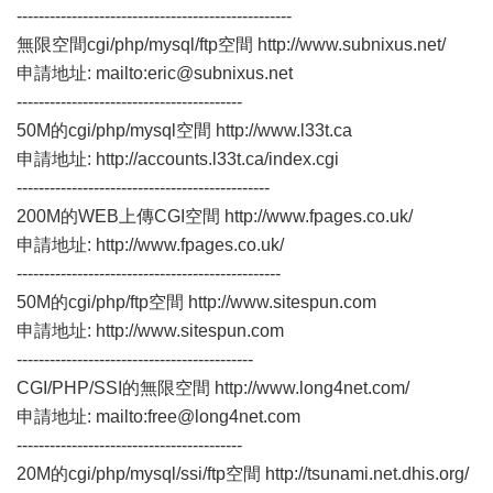
--------------------------------------------------
無限空間cgi/php/mysql/ftp空間
http://www.subnixus.net/
申請地址: mailto:eric@subnixus.net
-----------------------------------------
50M的cgi/php/mysql空間
http://www.l33t.ca
申請地址:
http://accounts.l33t.ca/index.cgi
----------------------------------------------
200M的WEB上傳CGI空間
http://www.fpages.co.uk/
申請地址:
http://www.fpages.co.uk/
------------------------------------------------
50M的cgi/php/ftp空間
http://www.sitespun.com
申請地址:
http://www.sitespun.com
-------------------------------------------
CGI/PHP/SSI的無限空間
http://www.long4net.com/
申請地址: mailto:free@long4net.com
-----------------------------------------
20M的cgi/php/mysql/ssi/ftp空間
http://tsunami.net.dhis.org/