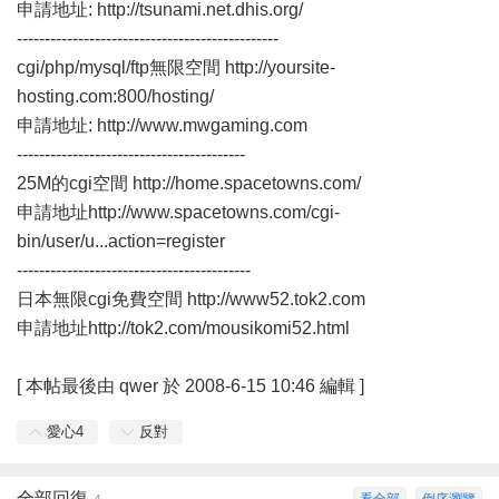
申請地址:
http://tsunami.net.dhis.org/
-----------------------------------------------
cgi/php/mysql/ftp無限空間
http://yoursite-
hosting.com:800/hosting/
申請地址:
http://www.mwgaming.com
-----------------------------------------
25M的cgi空間
http://home.spacetowns.com/
申請地址
http://www.spacetowns.com/cgi-
bin/user/u...action=register
------------------------------------------
日本無限cgi免費空間
http://www52.tok2.com
申請地址
http://tok2.com/mousikomi52.html
[
本帖最後由 qwer 於 2008-6-15 10:46 編輯
]
愛心
4
反對
全部回復