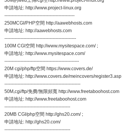
30M的web上傳/cgi空
http://www.project-linux.org
申請地址:
http://www.project-linux.org
------------------------------------------------
250MCGI/PHP空間
http://aawebhosts.com
申請地址:
http://aawebhosts.com
-------------------------------------------------
100M CGI空間
http://www.mysitespace.com/
;
申請地址:
http://www.mysitespace.com/
---------------------------------------------------
20M cgi/php/ftp空間
https://www.covers.de/
申請地址:
http://www.covers.de/meincovers/register3.asp
----------------------------------------------------
50M,cgi/ftp/免費/無限頻寬
http://www.freetaboohost.com
申請地址:
http://www.freetaboohost.com
---------------------------------------------
20MB CGI/php空間
http://ghs20.com/
;
申請地址:
http://ghs20.com/
---------------------------------------------