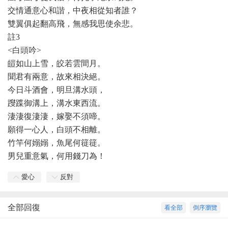
交情通意心和諧，中夜相從知者誰？
雙翼俱起翻高飛，無感我思使余悲。
註
3
<白頭吟>
皚如山上雪，皎若雲間月。
聞君有兩意，故來相決絕。
今日斗酒會，明旦溝水頭，
躞蹀御溝上，溝水東西流。
淒淒復淒淒，嫁娶不須啼。
願得一心人，白頭不相離。
竹竿何嫋嫋，魚尾何簁簁。
男兒重意氣，何用錢刀為！
愛心
反對
全部回復
看全部
倒序瀏覽