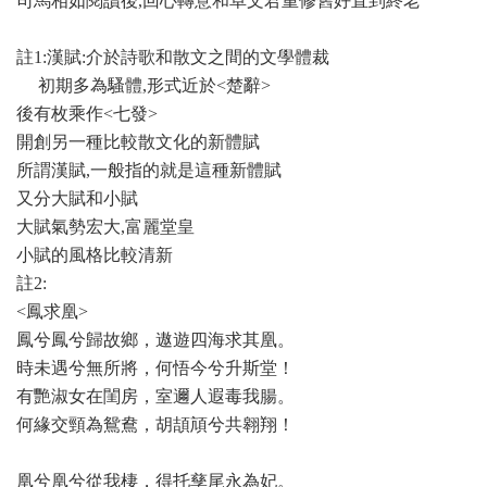
司馬相如閱讀後
,
回心轉意和卓文君重修舊好直到終老
註
1:
漢賦
:
介於詩歌和散文之間的文學體裁
初期多為騷體
,
形式近於
<
楚辭
>
後有枚乘作
<
七發
>
開創另一種比較散文化的新體賦
所謂漢賦
,
一般指的就是這種新體賦
又分大賦和小賦
大賦氣勢宏大
,
富麗堂皇
小賦的風格比較清新
註
2:
<鳳求凰>
鳳兮鳳兮歸故鄉，遨遊四海求其凰。
時未遇兮無所將，何悟今兮升斯堂！
有艷淑女在閨房，室邇人遐毒我腸。
何緣交頸為鴛鴦，胡頡頏兮共翱翔！
凰兮凰兮從我棲，得托孳尾永為妃。