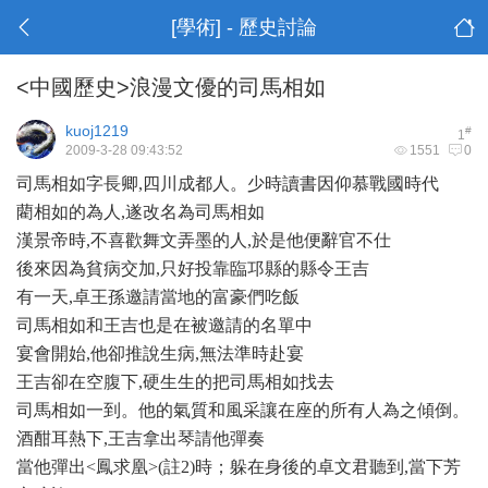
[學術] - 歷史討論
<中國歷史>浪漫文優的司馬相如
kuoj1219
#
1
2009-3-28 09:43:52
1551
0
司馬相如字長卿
,
四川成都人。少時讀書因仰慕戰國時代
藺相如的為人
,
遂改名為司馬相如
漢景帝時
,
不喜歡舞文弄墨的人
,
於是他便辭官不仕
後來因為貧病交加
,
只好投靠臨邛縣的縣令王吉
有一天
,
卓王孫邀請當地的富豪們吃飯
司馬相如和王吉也是在被邀請的名單中
宴會開始
,
他卻推說生病
,
無法準時赴宴
王吉卻在空腹下
,
硬生生的把司馬相如找去
司馬相如一到。他的氣質和風采讓在座的所有人為之傾倒。
酒酣耳熱下
,
王吉拿出琴請他彈奏
當他彈出
<
鳳求凰
>(
註
2)
時；躲在身後的卓文君聽到
,
當下芳