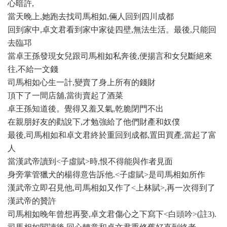
心暗許
,
當天晚上
,
她跑去找司馬相如
,
倆人回到四川成都
回到家中
,
卓文君看到家中家徒四壁
,
無法生活。最後
,
只能回
去臨邛
當卓王孫發現女兒跟司馬相如私奔後
,
便揚言和女兒斷絕來
往
,
不給一文錢
司馬相如心生一計
,
變賣了身上所有的錢財
頂下了一間店舖
,
當街賣起了酒菜
卓王孫知道後。覺得又羞又氣
,
乾脆閉門不出
在親朋好友的勸說下
,
才勉強給了他們財產和奴僕
最後
,
司馬相如和卓文君終於重回到成都
,
置田買產
,
當起了富
人
當漢武帝讀到
<
子虛賦
>
時,恨不得能與作者見面
身旁掌管獵犬的楊得意告訴他.<子虛賦>是司馬相如所作
漢武帝立即召見他,司馬相如又作了<上林賦>,再一次得到了
漢武帝的贊許
司馬相如晚年曾想再娶
,
卓文君傷心之下寫下
<
白頭吟
>(
註
3).