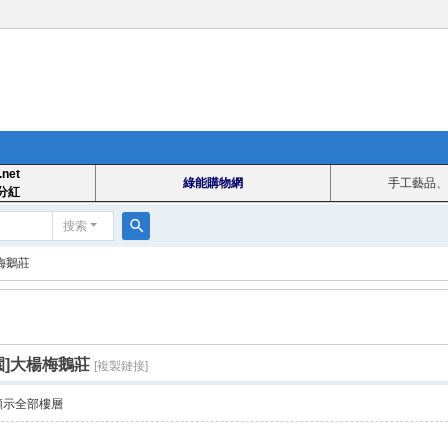
.net
綠能購物網
手工藝品、
分紅
搜索
搜
楊梅鵝莊
索
桃園]大楊梅鵝莊
[複製鏈接]
顯示全部樓層