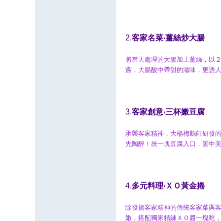
2.
客家名菜‧薑絲炒大腸
將當天處理的大腸加上薑絲，以
嘗，大腸酸中帶甜的滋味，更誘
3.
客家創意‧三杯嫩豆腐
承襲客家精神，大楊梅鵝莊研發
先陶醉！挾一塊豆腐入口，箇中
4.
多元料理‧ＸＯ黃金捲
除發揚客家精神的傳統客家菜與
嫩，搭配獨家精練ＸＯ醬一塊吃