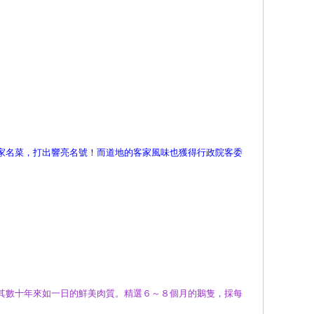
家名菜，打出響亮名號！而道地的客家風味也獲得行政院客委
其數十年來如一日的鮮美肉質。精選６～８個月的鵝隻，採每