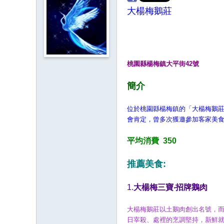
大楊梅鵝莊
桃園縣楊梅鎮大平街42號
簡介
位於桃園縣楊梅鎮的「大楊梅鵝
會肯定，曾多次獲邀參加客家美
平均消費 350
推薦美食:
1.
大楊梅三寶‧招牌鵝肉
大楊梅鵝莊以土鵝肉創出名號，
日宰殺、處裡的烹調堅持，新鮮