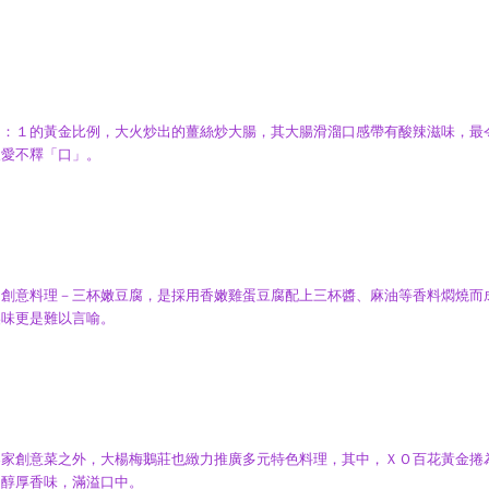
２：１的黃金比例，大火炒出的薑絲炒大腸，其大腸滑溜口感帶有酸辣滋味，最
人愛不釋「口」。
的創意料理－三杯嫩豆腐，是採用香嫩雞蛋豆腐配上三杯醬、麻油等香料燜燒而
美味更是難以言喻。
客家創意菜之外，大楊梅鵝莊也緻力推廣多元特色料理，其中，ＸＯ百花黃金捲
，醇厚香味，滿溢口中。