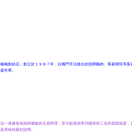
莊楊梅創始店」創立於１９８７年，以獨門手法推出的招牌鵝肉、客家燜筍等客
食嘉年華。
而這一道被視為祖師爺級的元老料理，至今點菜頻率仍穩坐前三名的原因就是，
就是美味的最好說明。