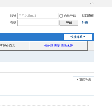
切
換
賬號
自動登錄
找回密碼
到
寬
密碼
註冊
登錄
版
快捷導航
客製化商品
管乾淨 專業 清洗水管
返回列表