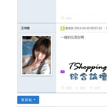
回復
王沛慈
發表於 2013-10-25 00:57:22
|
一樓的位置好啊..
回復
愛心
反對
發新帖