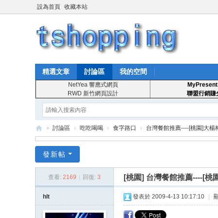
設為首頁
收藏本站
精選文章
討論區
我的空間
NetYea 響應式網頁
MyPresent
RWD 新竹網頁設計
聯盟行銷賺
»
討論區
›
吃吃喝喝
›
食字路口
›
台灣餐館推薦----[桃園]大
T
發新帖
S
ho
[桃園]
台灣餐館推薦----[
查看:
2169
|
回復:
3
pp
hlt
發表於 2009-4-13 10:17:10
|
in
g