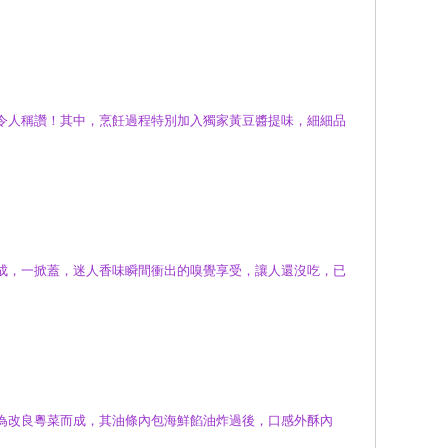
令人稱讚！其中，烹飪過程特別加入獨家黃豆醬提味，細細品
成，一掀蓋，迷人香味瞬間衝出的嗅覺享受，讓人還沒吃，已
為改良粵菜而成，其油條內包海鮮餡油炸過後，口感外酥內