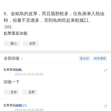
5、金鲳魚的皮厚，而且脂肪較多，往魚身淋入熱油
時，份量不宜過多，否則魚肉吃起來較膩口。
:101:
點擊重新加載
愛心
反對
全部回復
看全部
倒序瀏覽
2
點擊重新加載
ltsns
#
2
2013-10-10 01:08:05
回復一下
支持
反對
點擊重新加載
a56423
#
3
2013-10-10 01:08:05