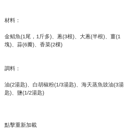
材料：
金鲳魚(1尾，1斤多)、蔥(3根)、大蔥(半根)、薑(1
塊)、蒜(6瓣)、香菜(2棵)
調料：
油(2湯匙)、白胡椒粉(1/3湯匙)、海天蒸魚豉油(3湯
匙)、鹽(1/2湯匙)
點擊重新加載