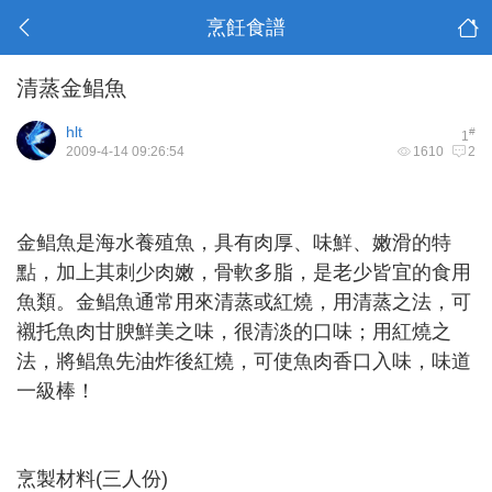
烹飪食譜
清蒸金鲳魚
hlt
#
1
2009-4-14 09:26:54
1610
2
金鲳魚是海水養殖魚，具有肉厚、味鮮、嫩滑的特
點，加上其刺少肉嫩，骨軟多脂，是老少皆宜的食用
魚類。金鲳魚通常用來清蒸或紅燒，用清蒸之法，可
襯托魚肉甘腴鮮美之味，很清淡的口味；用紅燒之
法，將鲳魚先油炸後紅燒，可使魚肉香口入味，味道
一級棒！
烹製材料(三人份)