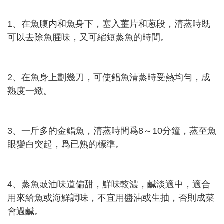
1、在魚腹内和魚身下，塞入薑片和蔥段，清蒸時既
可以去除魚腥味，又可縮短蒸魚的時間。
2、在魚身上劃幾刀，可使鲳魚清蒸時受熱均勻，成
熟度一緻。
3、一斤多的金鲳魚，清蒸時間爲8～10分鐘，蒸至魚
眼變白突起，爲已熟的標準。
4、蒸魚豉油味道偏甜，鮮味較濃，鹹淡適中，適合
用來給魚或海鮮調味，不宜用醬油或生抽，否則成菜
會過鹹。