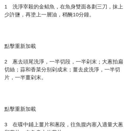
1 洗淨宰殺的金鲳魚，在魚身雙面各劃三刀，抹上
少許鹽，再塗上一層油，稍醃10分鐘。
點擊重新加載
2 蔥去頭尾洗淨，一半切段，一半剁末；大蔥拍扁
切絲；蒜和香菜分别剁成末；薑去皮洗淨，一半切
片，一半薑剁末。
點擊重新加載
3 在碟中鋪上薑片和蔥段，往魚腹内塞入適量大蔥