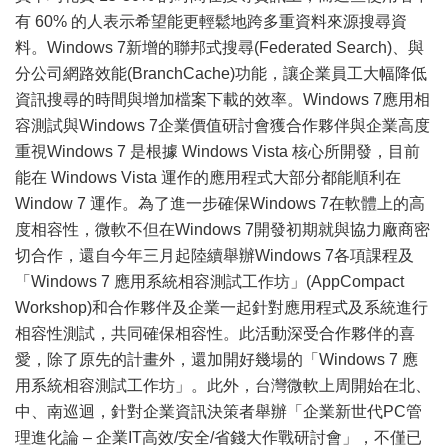
有 60% 的人表示希望能更輕鬆地跨多重資料來源搜尋資
料。Windows 7新增的聯邦式搜尋(Federated Search)、與
分公司網路效能(BranchCache)功能，讓企業員工大幅降低
資訊搜尋的時間與增加檔案下載的效率。Windows 7應用相
容測試與Windows 7企業價值研討會獲合作夥伴與企業高度
重視Windows 7 是根據 Windows Vista 核心所開發，目前
能在 Windows Vista 運作的應用程式大部分都能順利在
Window 7 運作。為了進一步確保Windows 7在軟體上的高
度相容性，微軟不但在Windows 7開發初期就與協力廠商密
切合作，還自今年三月起陸續舉辦Windows 7各項課程及
「Windows 7 應用系統相容測試工作坊」(AppCompact
Workshop)和合作夥伴及企業一起針對應用程式及系統進行
相容性測試，共同確保相容性。此活動深受合作夥伴的喜
愛，除了原先的計畫外，還加開好幾場的「Windows 7 應
用系統相容測試工作坊」。此外，台灣微軟上周開始在北、
中、南巡迴，針對企業資訊決策者舉辦「企業新世代PC管
理進化論 – 企業IT高效/安全/省錢大作戰研討會」，不僅已