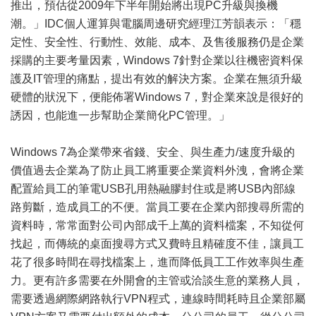
推出，預估從2009年下半年開始將出現PC升級與換機
潮。」IDC個人運算與電腦周邊研究經理江芳韻表示：「穩
定性、安全性、行動性、效能、成本、及售後服務仍是企業
採購的主要考量因素，Windows 7針對企業以往機密資料保
護及IT管理的痛點，提出有效的解決方案。企業在無須升級
硬體的狀況下，便能佈署Windows 7，對企業來說是很好的
誘因，也能進一步幫助企業簡化PC管理。」
Windows 7為企業帶來省錢、安全、與生產力/速度升級的
價值過去企業為了防止員工將重要企業資料外洩，會將企業
配置給員工的筆電USB孔用熱融膠封住或是將USB內部線
路剪斷，造成員工的不便。當員工要在企業內部搜尋所需的
資料時，常常面對公司內部成千上萬的資料檔案，不知從何
找起，而傳統的桌面搜尋方式又費時且精確度不佳，讓員工
花了很多時間在尋找檔案上，進而降低員工工作效率與生產
力。更有許多需要在外開會的主管或洽談生意的業務人員，
需要透過網際網路執行VPN程式，連線時間耗時且企業部屬