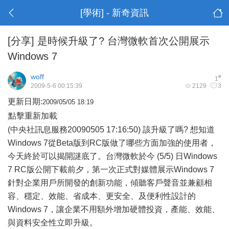
[學術] - 新奇資訊
[分享]
是時候升級了? 台灣微軟首次公開展示
Windows 7
woff
#
1
2009-5-6 00:15:39
2129
3
更新日期:
2009/05/05 18:19
點擊重新加載
(中央社訊息服務20090505 17:16:50) 該升級了嗎? 想知道
Windows 7從Beta版到RC版做了哪些方面加強的使用者，
今天終於可以揭開謎底了。台灣
微軟
於今 (5/5) 日Windows
7 RC版公開下載前夕，第一次正式對媒體展示Windows 7
針對企業用戶所開發的創新功能，傾聽客戶聲音並兼顧相
容、穩定、效能、省成本、更安全、及便利性設計的
Windows 7，讓企業不用額外增加硬體投資，產能、效能、
與資料安全性立即升級。