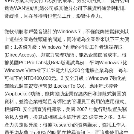
VPN方案又需要付出額外的成本。分公司的員工，從分公司
透過WAN連結到總公司或其他分公司下載資料通常時間非
常緩慢，且在等待時也無法工作，影響生產力。
微軟傾聽客戶聲音設計的Windows 7，不僅能夠輕鬆解決以
上這些企業過往頭痛的問題，同時還為企業帶來以下三大價
值：1.省錢升級：Windows 7創新的行動工作者遠端存取
(DirectAccess)、與電力管理功能，能為企業節省成本。根
據英國PC Pro Labs以Beta版測試為例，平均Windows 7比
Windows Vista省下11%電力! 以200
台電
腦企業為例，每年
可省下約NTD400,000元。2.安全升級：Windows 7強化的
卸除式裝置資安控管(BitLocker To Go)、應用程式控管
(AppLocker)功能，能夠協助企業保護內部和卸除式裝置的
資料，並讓企業輕鬆且有彈性的管理員工所用的應用程式。
根據FBI 安全調查資料顯示，美國 2007 年從行動裝置失竊
的私人資料，換算成相關成本總計達 23 億
美元
之多。3.生
產力與速度升級：根據Research的資料顯示，資訊工作人
員平均花費 15-30% 的時間在搜尋資訊上，而這些使用者中