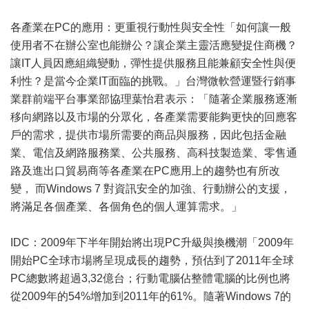
各產業在PC的應用：更重視行動性與安全性「如何讓一般
使用者不在辦公室也能辦公？讓企業主靈活應變捉住商機？
讓IT人員因應組織變動，彈性提供服務且能兼顧安全性與便
利性？是當今企業IT面臨的挑戰。」台灣微軟營運暨行銷事
業群前端平台事業部協理葉怡君表示：「隨著企業服務逐漸
移向網路以及市場的分眾化，各產業需要能夠更快的回應客
戶的需求，提供市場所需要的商品與服務，因此包括金融
業、電信及網路服務業、公共服務、高科技製造業、零售通
路及進出口貿易商等各產業在PC應用上的趨勢也有所改
變， 而Windows 7 對資訊安全的加強、行動辦公的支援，
將滿足各個產業、各個角色的個人運算需求。」
IDC：2009年下半年開始將出現PC升級與換機潮「2009年
開始PC全球市場將呈現成長的趨勢，預估到了2011年全球
PC總數將超過3,32億台；行動電腦佔整體電腦的比例也將
從2009年的54%增加到2011年的61%。隨著Windows 7的