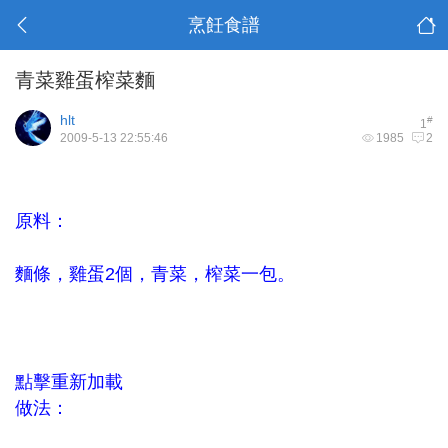
烹飪食譜
青菜雞蛋榨菜麵
hlt
#
1
2009-5-13 22:55:46
1985
2
原料：
麵條，雞蛋2個，青菜，榨菜一包。
點擊重新加載
做法：