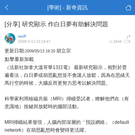
[學術] - 新奇資訊
[分享]
研究顯示 作白日夢有助解決問題
woff
#
1
2009-5-13 23:19:47
2644
6
更新日期:
胡立宗
2009/05/13 19:20
點擊重新加載
（法新社
加拿大
溫哥華13日電） 最新研究顯示，相對於普
遍看法，白日夢或胡思亂想並不會讓人放鬆，因為在思緒天
馬行空的時候，大腦反而更努力思考以解決問題。
科學家利用核磁共振（MRI）掃瞄受試者，瞭解他們在（有
意識地）按鍵與放鬆時的腦部活動。
MRI掃瞄結果發現，人腦內部深層的「預設網絡」（default
network）在胡思亂想時會變得更活躍。