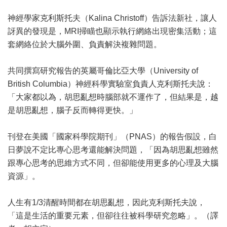
神經學家克利斯托夫（Kalina Christoff）告訴法新社，讓人
訝異的發現是，MRI掃瞄也顯示執行網絡出現密集活動；這
套網絡位於大腦外圍、負責解決複雜問題。
共同撰寫研究報告的英屬
哥倫比亞
大學（University of
British Columbia）神經科學實驗室負責人克利斯托夫說：
「大家都以為，胡思亂想時腦部就不運作了，但結果是，越
是胡思亂想，腦子反而轉得更快。」
刊登在美國「國家科學院期刊」（PNAS）的報告假設，白
日夢說不定比專心思考還能解決問題，「因為胡思亂想雖然
跟專心思考的思維方式不同，但卻能使用更多的心理及大腦
資源」。
人生有1/3清醒時間都在胡思亂想，因此克利斯托夫說，
「這是生活的重要元素，但卻往往被科學研究忽略」。（譯