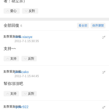
者：胡立宗）
愛心
反對
全部回復
看全部
倒序瀏覽
6
點擊重新加載
nina-xiaoye
#
2
2011-7-1 15:30:35
支持~~
支持
反對
點擊重新加載
jessicako
#
3
2011-7-1 15:44:45
幫你項項吧
支持
反對
點擊重新加載
ryder922
#
4