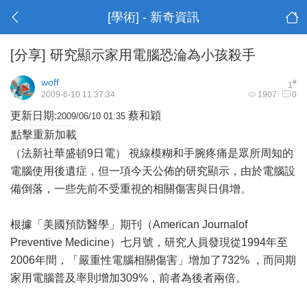
[學術] - 新奇資訊
[分享]
研究顯示家用電腦恐淪為小孩殺手
woff
#
1
2009-6-10 11:37:34
1907
0
更新日期:
蔡和穎
2009/06/10 01:35
點擊重新加載
（法新社華盛頓9日電） 視線模糊和手腕疼痛是眾所周知的
電腦使用後遺症，但一項今天公佈的研究顯示，由於電腦設
備倒落，一些先前不受重視的相關傷害與日俱增。
根據「美國預防醫學」期刊（American Journalof
Preventive Medicine）七月號，研究人員發現從1994年至
2006年間，「嚴重性電腦相關傷害」增加了732% ，而同期
家用電腦普及率則增加309%，前者為後者兩倍。