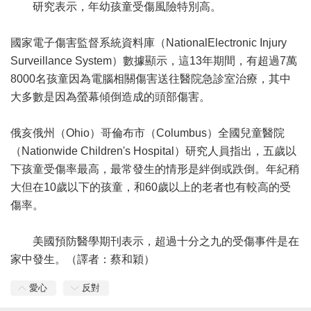
研究表示，年幼孩童受傷風險特別高。
國家電子傷害監督系統資料庫（NationalElectronic Injury
Surveillance System）數據顯示，這13年期間，有超過7萬
8000名孩童因為電腦相關傷害送往醫院急診室治療，其中
大多數是因為螢幕傾倒造成的頭部傷害。
俄亥俄州（Ohio）哥倫布市（Columbus）全國
兒童
醫院
（Nationwide Children's Hospital）研究人員指出，五歲以
下孩童受傷率最高，最常發生的情形是絆倒或跌倒。年紀稍
大但在10歲以下的孩童，和60歲以上的老者也有較高的受
傷率。
美國預防醫學期刊表示，超過十分之九的受傷事件是在
家中發生。（譯者：蔡和穎）
愛心
反對