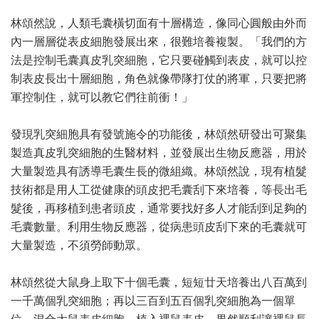
林頌然說，人類毛囊橫切面有十層構造，像同心圓般由外而
內一層層從表皮細胞發展出來，很難培養複製。「我們的方
法是控制毛囊真皮乳突細胞，它只要碰觸到表皮，就可以控
制表皮長出十層細胞，角色就像帶隊打仗的將軍，只要把將
軍控制住，就可以教它們往前衝！」
發現乳突細胞具有發號施令的功能後，林頌然研發出可聚集
製造真皮乳突細胞的生醫材料，並發展出生物反應器，用於
大量製造具有誘導毛囊生長的微組織。林頌然說，現有植髮
技術都是用人工從健康的頭皮把毛囊刮下來培養，等長出毛
髮後，再移植到患者頭皮，通常要找好多人才能刮到足夠的
毛囊數量。利用生物反應器，從病患頭皮刮下來的毛囊就可
大量製造，不須勞師動眾。
林頌然從大鼠身上取下十個毛囊，短短廿天培養出八百萬到
一千萬個乳突細胞；再以三百到五百個乳突細胞為一個單