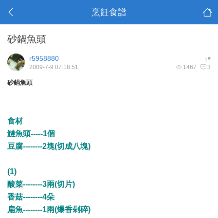
烹飪食譜
砂鍋魚頭
r5958880
#
1
2009-7-9 07:18:51
1467
3
砂鍋魚頭
食材
鰱魚頭-----1個
豆腐--------2塊(切成八塊)
(1)
酸菜--------3兩(切片)
香菇--------4朵
扁魚--------1兩(爆香剁碎)