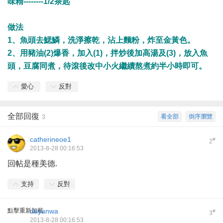
味精--------1/2茶匙
做法
1、魚頭去鰓鱗，洗淨擦乾，沾上麵粉，炸至金黃色。
2、用豬油(2)爆香，加入(1)，拌炒後加高湯及(3)，放入魚
頭，豆腐同煮，待滾後改中小火繼續熬煮約半小時即可。
愛心
反對
全部回復
看全部
倒序瀏覽
3
catherineoe1
#
2
2013-8-28 00:16:53
回帖是種美德.
支持
反對
點擊重新加載
dayanwa
#
3
2013-8-28 00:16:53