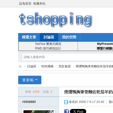
設為首頁
收藏本站
精選文章
討論區
我的空間
NetYea 響應式網頁
MyPresent
RWD 新竹網頁設計
聯盟行銷賺
»
討論區
›
吃吃喝喝
›
烹飪食譜
›
煙燻鴨胸筆管麵佐乾茄羊奶
T
發新帖
S
ho
煙燻鴨胸筆管麵佐乾茄羊奶
查看:
1505
|
回復:
3
pp
r5958880
發表於 2009-7-9 17:15:40
|
顯
in
g