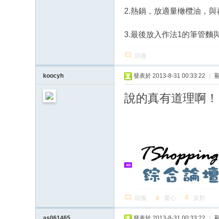
2.熱鍋，放適量橄欖油，
3.最後放入作法1的筆管
回復
koocyh
發表於 2013-8-31 00:33:22
|
說的真有道理啊！
回復
愛心
反對
as061465
發表於 2013-8-31 00:33:22
|