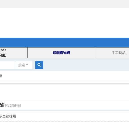
.net
綠能購物網
手工藝品、
分紅
搜索
搜
酪
索
酪
[複製鏈接]
示全部樓層