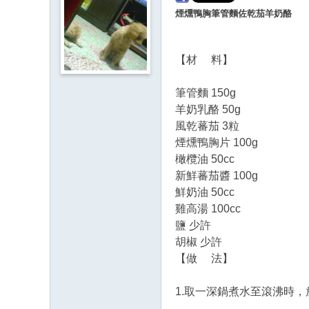
煙燻鴨胸筆管麵佐乾茄羊奶酪
【材 料】
筆管麵 150g
羊奶乳酪 50g
風乾蕃茄 3粒
煙燻鴨胸片 100g
橄欖油 50cc
新鮮蕃茄醬 100g
鮮奶油 50cc
雞高湯 100cc
鹽 少許
胡椒 少許
【做 法】
1.取一深鍋煮水至滾沸時