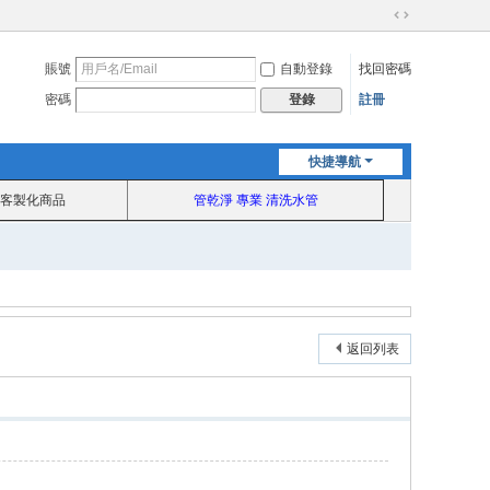
切
換
賬號
自動登錄
找回密碼
到
寬
密碼
註冊
登錄
版
快捷導航
客製化商品
管乾淨 專業 清洗水管
返回列表