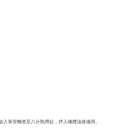
，放入筆管麵煮至八分熟撈起，拌入橄欖油後備用。