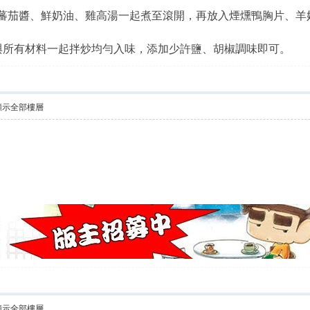
與蕃茄醬、鮮奶油、雞高湯一起煮至滾開，再放入煙燻鴨胸片、羊
麵與所有材料一起拌炒均勻入味，添加少許鹽、胡椒調味即可。
顯示全部樓層
顯示全部樓層