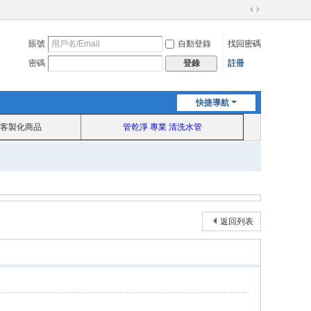
切
換
賬號
自動登錄
找回密碼
到
寬
密碼
註冊
登錄
版
快捷導航
客製化商品
管乾淨 專業 清洗水管
返回列表