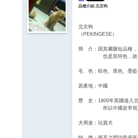
品種介紹.北京狗
北京狗
（PEKINGESE）
簡 介：因其屬腿短品種，
也是其特色，故有人
毛 色：棕色、黑色、墨藍
原產地：中國
歷 史：1800年英國侵
所以中國皇帝視其
犬用途：玩賞犬
特 徵：兩耳之間頭骨扁平