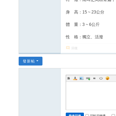
身 高：15 ~ 23公分
體 重：3 ~ 6公斤
性 格：獨立、活潑
回復
發新帖
回帖並轉播
發表回復