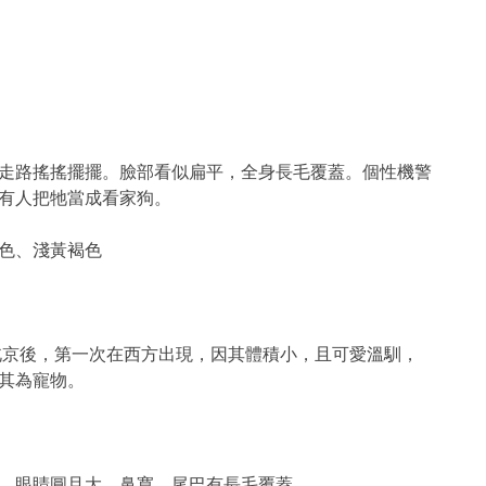
走路搖搖擺擺。臉部看似扁平，全身長毛覆蓋。個性機警
把牠當成看家狗。
色、淺黃褐色
入北京後，第一次在西方出現，因其體積小，且可愛溫馴，
為寵物。
，眼睛圓且大，鼻寬，尾巴有長毛覆蓋。