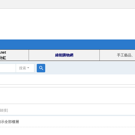
.net
綠能購物網
手工藝品、
分紅
搜索
搜
索
鏈接]
顯示全部樓層