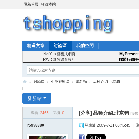
設為首頁
收藏本站
精選文章
討論區
我的空間
NetYea 響應式網頁
MyPresent
RWD 新竹網頁設計
聯盟行銷賺
»
討論區
›
生態觀察區
›
哺乳類
›
品種介紹.北京狗
T
發新帖
S
ho
[分享]
品種介紹.北京狗
查看:
2465
|
回復:
0
[複製
pp
r5958880
發表於 2009-7-11 00:46:45
|
in
g