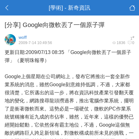
[學術] - 新奇資訊
[分享]
Google向微軟丟了一個原子彈
woff
#
1
2009-7-14 10:49:56
1836
0
更新日期:2009/07/13 08:35 「
Google
向
微軟
丟了一個原子
彈」（夏明珠報導）
Google上個星期在公司網站上，發布它將推出一套全新作
業系統的消息，雖然Google刻意維持低調，不過，大家都
很清楚，它所邁出的這一步，將在資訊科技產業引發翻天覆
地的變化，網路搜尋龍頭撈過界，推出電腦作業系統，擺明
了是衝著微軟而來。這勢必是一場硬仗，微軟的PC作業系
統號稱擁有近九成的市佔率，雖然，近年來，這樣的優勢已
經開始鬆動，它依然保有霸主地位，不過，Google這個無
敵的網路巨人跨足新領域，對微軟構成前所未見的挑戰，一