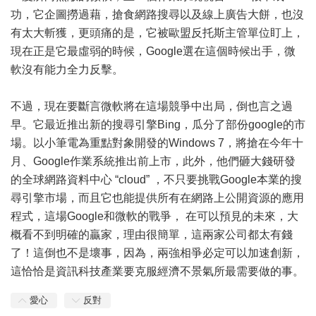
功，它企圖撈過藉，搶食網路搜尋以及線上廣告大餅，也沒
有太大斬獲，更頭痛的是，它被
歐盟
反托斯主管單位盯上，
現在正是它最虛弱的時候，Google選在這個時候出手，微
軟沒有能力全力反擊。
不過，現在要斷言微軟將在這場競爭中出局，倒也言之過
早。它最近推出新的搜尋引擎Bing，瓜分了部份google的市
場。以小筆電為重點對象開發的Windows 7，將搶在今年十
月、Google作業系統推出前上市，此外，他們砸大錢研發
的全球網路資料中心 “cloud” ，不只要挑戰Google本業的搜
尋引擎市場，而且它也能提供所有在網路上公開資源的應用
程式，這場Google和微軟的戰爭， 在可以預見的未來，大
概看不到明確的贏家，理由很簡單，這兩家公司都太有錢
了！這倒也不是壞事，因為，兩強相爭必定可以加速創新，
這恰恰是資訊科技產業要克服經濟不景氣所最需要做的事。
愛心
反對