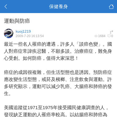
保健養身
運動與防癌
kuoj1219
#
1
2009-7-20 16:13:54
1684
0
最近一些名人罹癌的遭遇，許多人「談癌色變」。國
人對癌症常諱疾忌醫，不願多談。治療癌症，難免身
心受創。如何防癌，值得大家深思！
癌症的成因很複雜，但生活型態也是誘因。預防癌症
應改變生活型態，戒菸及檳榔、注意飲食與運動。許
多研究顯示，運動可以減少乳癌、大腸癌和肺癌的發
生。
美國追蹤從1971至1975年接受國民健康調查的人，
發現缺乏運動的人罹癌率較高。以結腸癌和肺癌為