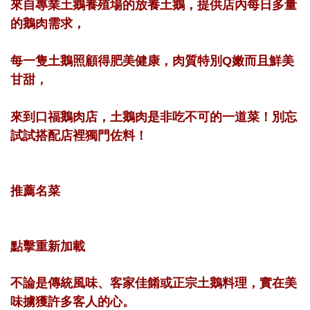
來自專業土鵝養殖場的放養土鵝，提供店內每日多量
的鵝肉需求，
每一隻土鵝照顧得肥美健康，肉質特別Q嫩而且鮮美
甘甜，
來到口福鵝肉店，土鵝肉是非吃不可的一道菜！別忘
試試搭配店裡獨門佐料！
推薦名菜
點擊重新加載
不論是傳統風味、客家佳餚或正宗土鵝料理，實在美
味擄獲許多客人的心。