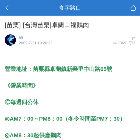
食字路口
[苗栗]
[台灣苗栗]卓蘭口福鵝肉
hlt
#
1
2009-7-21 19:20:23
3369
2
營業地址：苗栗縣卓蘭鎮新榮里中山路65號
《營業時間》
◎每週四公休
◎AM7：00～PM8：00（冬令時間至PM7：30）
◎AM8：30起供應鵝肉