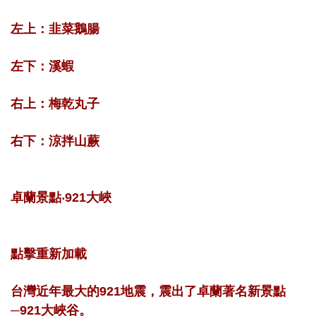
左上：韭菜鵝腸
左下：溪蝦
右上：梅乾丸子
右下：涼拌山蕨
卓蘭景點‧921大峽
點擊重新加載
台灣近年最大的921地震，震出了卓蘭著名新景點
─921大峽谷。