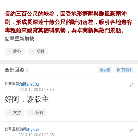
長約三百公尺的峽谷，因受地形擠壓與颱風豪雨沖
刷，形成長深達十餘公尺的斷切落差，吸引各地遊客
專程前來觀賞其磅礡氣勢，為卓蘭新興熱門景點。
點擊重新加載
愛心
反對
全部回復
看全部
倒序瀏覽
2
點擊重新加載
caicain381
#
2
2013-10-20 01:03:35
好阿，謝版主
支持
反對
點擊重新加載
timothykaki
#
3
2013-10-20 01:03:35