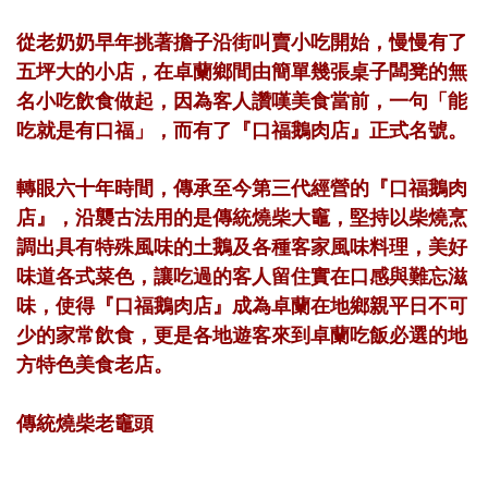
從老奶奶早年挑著擔子沿街叫賣小吃開始，慢慢有了
五坪大的小店，在卓蘭鄉間由簡單幾張桌子闆凳的無
名小吃飲食做起，因為客人讚嘆美食當前，一句「能
吃就是有口福」，而有了『口福鵝肉店』正式名號。
轉眼六十年時間，傳承至今第三代經營的『口福鵝肉
店』，沿襲古法用的是傳統燒柴大竈，堅持以柴燒烹
調出具有特殊風味的土鵝及各種客家風味料理，美好
味道各式菜色，讓吃過的客人留住實在口感與難忘滋
味，使得『口福鵝肉店』成為卓蘭在地鄉親平日不可
少的家常飲食，更是各地遊客來到卓蘭吃飯必選的地
方特色美食老店。
傳統燒柴老竈頭